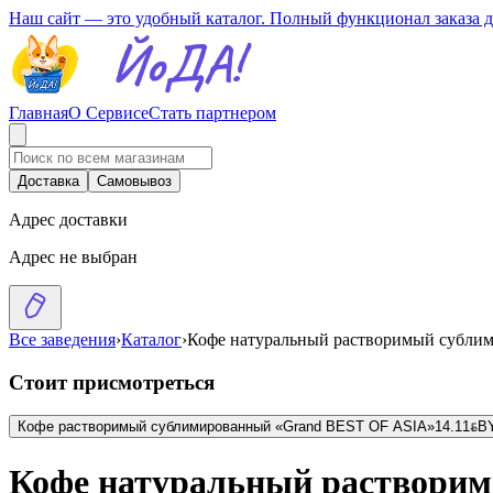
Наш сайт — это удобный каталог. Полный функционал заказа 
Главная
О Сервисе
Стать партнером
Доставка
Самовывоз
Адрес доставки
Адрес не выбран
Все заведения
›
Каталог
›
Кофе натуральный растворимый сублим
Стоит присмотреться
Кофе растворимый сублимированный «Grand BEST OF ASIA»
14.11
BYN
B
Кофе натуральный растворим