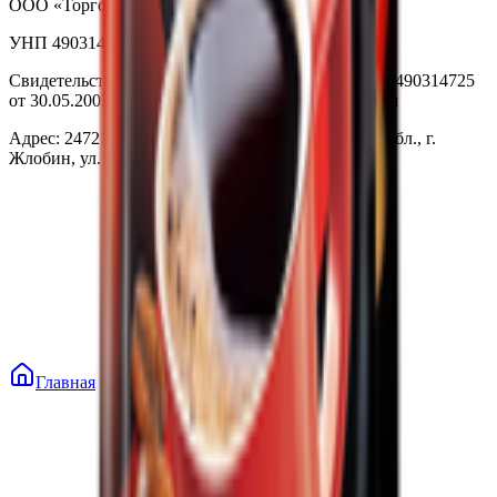
ООО «Торговая сеть «Продмир»
УНП 490314725
Свидетельство о государственной регистрации № 490314725
от 30.05.2003г выдано Гомельским облисполкомом
Адрес: 247210, Республика Беларусь, Гомельская обл., г.
Жлобин, ул. Козлова 2-А
Главная