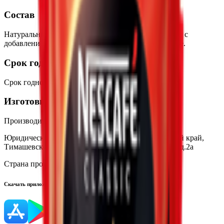
Состав
Натуральный растворимый сублимированный кофе с
добавлением натурального жареного молотого кофе.
Срок годности
Срок годности
:
18 месяцев
Изготовитель
Производитель:
ООО «Нестле Кубань»
Юридический адрес:
352700, Россия, Краснодарский край,
Тимашевский район, г. Тимашевск, ул. Гибридная, д.2а
Страна производства:
Россия
Скачать приложение