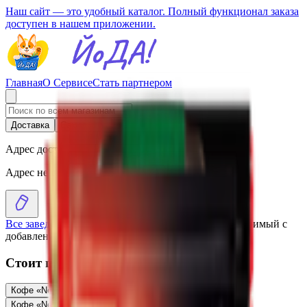
Наш сайт — это удобный каталог. Полный функционал заказа
доступен в нашем приложении.
Главная
О Сервисе
Стать партнером
Доставка
Самовывоз
Адрес доставки
Адрес не выбран
Все заведения
›
Каталог
›
Кофе «Nescafe» Gold растворимый с
добавлением натурального
Стоит присмотреться
Кофе «Nescafe» Classic растворимый
8.65
BYN
BYN
Кофе «Nescafe» classic
39.02
BYN
BYN