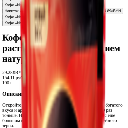
Кофе «Nescafe» classic растворимый
25.44
BYN
BYN
Напиток кофейный растворимый «Nescafe» 3 в 1 крепкий
0.89
BYN
BYN
Кофе «Nescafe» Classic растворимый
17.88
BYN
BYN
Кофе «Nescafe» Classic растворимый
23.85
BYN
BYN
Кофе «Nescafe» Gold
растворимый с добавлением
натурального
29.28
BYN
BYN
154.11 руб/кг
190 г
Описание
Откройте для себя кофе NESCAFÉ Gold. Секрет его богатого
вкуса и аромата – в зернах арабики, помолотых в 10 раз
тоньше. Насладитесь своей идеальной чашкой кофе с еще
большим вкусом и ароматом из самой глубины кофейного
зерна.