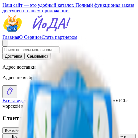
Наш сайт — это удобный каталог. Полный функционал заказа
доступен в нашем приложении.
Главная
О Сервисе
Стать партнером
Доставка
Самовывоз
Адрес доставки
Адрес не выбран
Все заведения
›
Каталог
›
Коктейль из морепродуктов «VICI»
морской в масле
Стоит присмотреться
Коктейль из морепродуктов «VICI» морской
12.24
BYN
BYN
Коктейль из морепродуктов «Санта Бремор» морской микс в