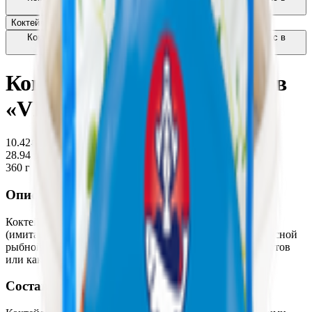
заливке
5.07
BYN
BYN
Коктейль из морепродуктов «Vici» в рассоле
4.38
BYN
BYN
Коктейль из морепродуктов «Санта Бремор» морской микс в
масле
5.77
BYN
BYN
Коктейль из морепродуктов
«VICI» морской в масле
10.42
BYN
BYN
28.94 руб/кг
360 г
Описание
Коктейль из морепродуктов "Морской" с креветками
(имитация) в масле разнообразит праздничный стол вкусной
рыбной закуской. Используется для приготовления салатов
или как самостоятельная закуска.
Состав