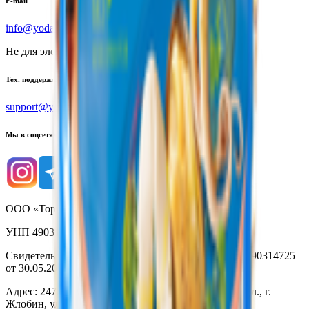
E-mail
info@yoda.by
Не для электронных обращений
Тех. поддержка
support@yoda.by
Мы в соцсетях
ООО «Торговая сеть «Продмир»
УНП 490314725
Свидетельство о государственной регистрации № 490314725
от 30.05.2003г выдано Гомельским облисполкомом
Адрес: 247210, Республика Беларусь, Гомельская обл., г.
Жлобин, ул. Козлова 2-А