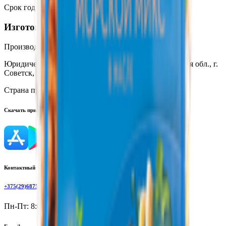
Срок годности
:
3 месяца
Изготовитель
Производитель:
ООО «Вичюнай-Русь»
Юридический адрес:
238758, Россия, Калининградская обл., г.
Советск, ул. Маяковского, д. 3Б
Страна производства:
Россия
Скачать приложение
Контактный телефон
+375(29)6875999
Пн-Пт: 8:00 - 17:00