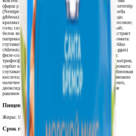
Коктейль (креветки (имитация, пастеризованные) (сурими
(фарш рыбный из зоологических видов рыб: красный нитепёр
(Nemipterus japonicus), желтополосая сардинелла (Sardinella
gibbosa): влагоудерживающий агент: полифосфаты); вода;
крахмал пшеничный; крахмал картофельный; масло рапсовое;
соль; сахар; загуститель: дикрахмалфосфат, белок соевый;
белок яичный; ароматизаторы; красители: кармины, экстракт
паприки капсантин, капсорубин; усилитель вкуса и аромата:
глутамат натрия 1-замещенным; мидии чилийские (Mytilus
chilensis) мясо отварные; кальмар гигантский (Dosidius ggas)
филе-соломка отварной; соль; регуляторы кислотности:
трифосфаты. лимонная кислота; консерванты: бензоат натрия,
сорбат калия, сорбиновая кислота усилитель вкуса и аромата:
глутамат натрия 1-замещенный; антиокислитель аскорбиновая
кислота; подсластитель: сахарин); масло рапсовое. Возможно
наличие следов ракообразных, молока и продуктов из них,
диоксида серы и сульфита. Возможно наличие осколков
раковин мидий.
Пищевая ценность на 100г
Жиры
:
16.3
Белки
:
10.2
Калории
:
209
Углеводы
:
5.4
Срок годности