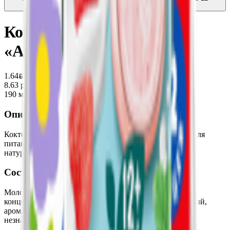
месяцев
1.79
BYN
BYN
Коктейль молочный
«Агуша» 2% земляника
1.64
BYN
BYN
8.63 руб/л
190 мл
Описание
Коктейль молочный стерилизованный с земляникой, для
питания детей раннего возраста - с 12 месяцев. 100%
натурально, с ягодным соком!
Состав
Молоко нормализованное, сахар, сок земляничный
концентрированный, сок из свеклы концентрированный,
ароматизатор натуральный. Продукт может содержать
незначительное количество глютена.