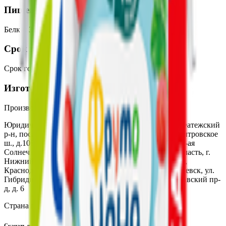
Пищевая ценность на 100г
Белки
:
3
Жиры
:
2
Углеводы
:
8.6
Калории
:
64
Срок годности
Срок годности
:
180 суток
Изготовитель
Производитель:
АО «ВБД»
Юридический адрес:
307109, Россия, Ккрская обл., Фатежский
р-н, пос. Чермашной; 127591, Россия, г. Москва, Дмитровское
ш., д.108; 644073, Россия, Омская обл., г. Омск, ул. 2-ая
Солнечная, д.33; 603152, Россия, Нижегородская область, г.
Нижний Новгород, ул. Ларина, д. 19; 352700 Россия,
Краснодарский край, Тимашевский район, г. Тимашевск, ул.
Гибридная, 2С; 115201, Россия, г. Москва, 1-й Варшавский пр-
д, д. 6
Страна производства:
Россия
Скачать приложение