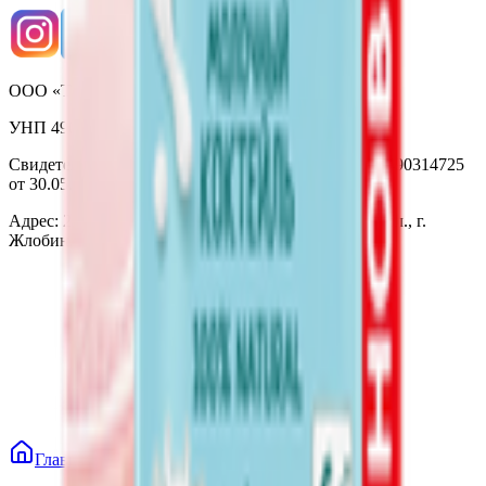
ООО «Торговая сеть «Продмир»
УНП 490314725
Свидетельство о государственной регистрации № 490314725
от 30.05.2003г выдано Гомельским облисполкомом
Адрес: 247210, Республика Беларусь, Гомельская обл., г.
Жлобин, ул. Козлова 2-А
Главная