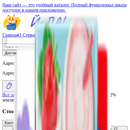
Наш сайт — это удобный каталог. Полный функционал заказа
доступен в нашем приложении.
Главная
О Сервисе
Стать партнером
Доставка
Самовывоз
Адрес доставки
Адрес не выбран
Все заведения
›
Каталог
›
Коктейль молочный «Агуша» 2%
земляника
Стоит присмотреться
Коктейль молочный «Агуша» 2% банан-клубника
1.64
BYN
BYN
Коктейль молочный «ФрутоНяня» клубника-земляника с 12