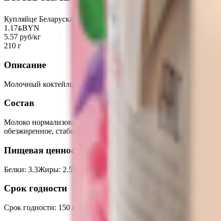
Купляйце Беларускае
1.17
BYN
BYN
5.57 руб/кг
210 г
Описание
Молочный коктейль Рогачевъ пломбир, 2.5%, 210г.
Состав
Молоко нормализованное, сахар, стабилизаторы (ацетилированн
обезжиренное, стабилизаторы (ацетилированный дикрахмаладип
Пищевая ценность на 100г
Белки
:
3.3
Жиры
:
2.5
Углеводы
:
9.5
Калории
:
75
Срок годности
Срок годности
:
150 суток