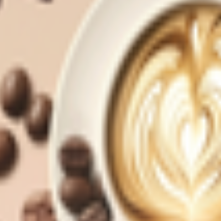
т 30.05.2003г выдано Гомельским облисполкомом
, ул. Козлова 2-А