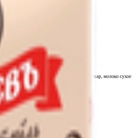
шок; В - молоко нормализованное, вода, сахар, молоко сухое
о с использованием сухого молока.