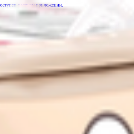
доступен в нашем приложении.
р
 «Рогачевъ» капучино
1.41
BYN
BYN
ъ» пломбир