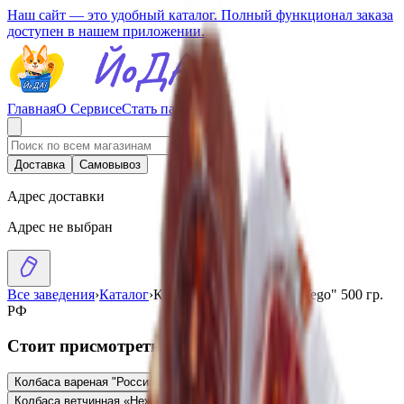
Наш сайт — это удобный каталог. Полный функционал заказа
доступен в нашем приложении.
Главная
О Сервисе
Стать партнером
Доставка
Самовывоз
Адрес доставки
Адрес не выбран
Все заведения
›
Каталог
›
Колбаса Бутербродная "Vego" 500 гр.
РФ
Стоит присмотреться
Колбаса вареная "Российская" "Vego" 500 гр.
25.97
BYN
BYN
Колбаса ветчинная «Нежная» «Vego»
25.30
BYN
BYN