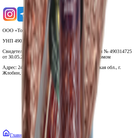
ООО «Торговая сеть «Продмир»
УНП 490314725
Свидетельство о государственной регистрации № 490314725
от 30.05.2003г выдано Гомельским облисполкомом
Адрес: 247210, Республика Беларусь, Гомельская обл., г.
Жлобин, ул. Козлова 2-А
Главная