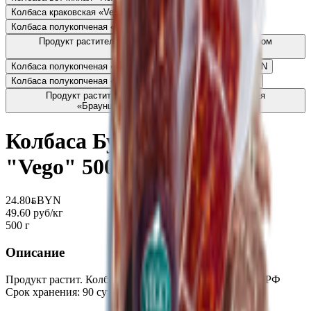
Колбаса краковская «Vego»
32.50
BYN
BYN
Колбаса полукопченая «Московская» «Vego»
30.10
BYN
BYN
Продукт растительный Колбаса полукопченая с сыром
«Vego»
26.99
BYN
BYN
Колбаса полукопченая «Сервелат Финский» Vego
34.90
BYN
BYN
Колбаса полукопченая «Деликатесная» «Vego»
34.90
BYN
BYN
Продукт растительный Колбаса вяленая полусухая
«Брауншвейгская» «Vego»
34.90
BYN
BYN
Колбаса Бутербродная
"Vego" 500 гр. РФ
24.80
BYN
BYN
49.60 руб/кг
500 г
Описание
Продукт растит. Колбаса Бутербродная "Vego" 500 гр. РФ
Срок хранения: 90 суток при t +2 +6 Россия