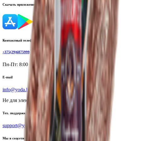
Скачать приложение
Контактный телефон
+375(29)6875999
Пн-Пт: 8:00 - 17:00
E-mail
info@yoda.by
Не для электронных обращений
Тех. поддержка
support@yoda.by
Мы в соцсетях