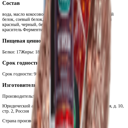
Состав
вода, масло кокосовое, масло подсолнечное, пшеничный
белок, соевый белок, мускатный орех, кориандр, перцы
красный, черный, белый, паприка, тмин, соль морская,
краситель Ферментированный рис.
Пищевая ценность на 100г
Белки
:
17
Жиры
:
18
Углеводы
:
1
Калории
:
234
Срок годности
Срок годности
:
90 суток
Изготовитель
Производитель:
ООО «Вего»
Юридический адрес:
111524, г. Москва, ул. Электродная, д. 10,
стр. 2, Россия
Страна производства:
Россия