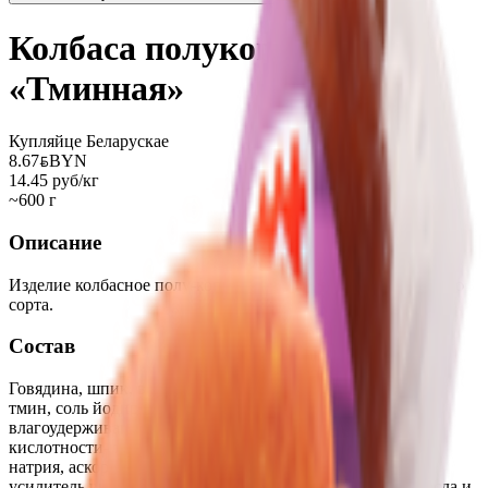
Колбаса полукопченая
«Тминная»
Купляйце Беларускае
8.67
BYN
BYN
14.45 руб/кг
~600 г
Описание
Изделие колбасное полу-копченое из мяса говядины второго
сорта.
Состав
Говядина, шпик, вода, мука пшеничная, белковая добавка,
тмин, соль йодированная, пищевые добавки:
влагоудерживающие агенты- пирофосфаты, регулятор
кислотности- трифосфаты, антиокислители изоаскорбат
натрия, аскорбиновая кислота, глюкоза, полисахариды,
усилитель вкуса и аромата-глутомат натрия, эфирные масла и