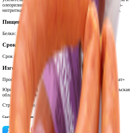
олеоризины натуральных пряностей( чеснока), посолочно-
нитритная смесь(соль, фиксатор окраски(нитрит натрия)).
Пищевая ценность на 100г
Белки
:
12
Жиры
:
34
Углеводы
:
5
Калории
:
383.8
Срок годности
Срок годности
:
20 суток
Изготовитель
Производитель:
ОАО «АФПК «Жлобинский мясокомбинат»
Юридический адрес:
247210, Республика Беларусь, Гомельская
область, г. Жлобин, ул. Шоссейная, 133
Страна производства:
Республика Беларусь
Скачать приложение