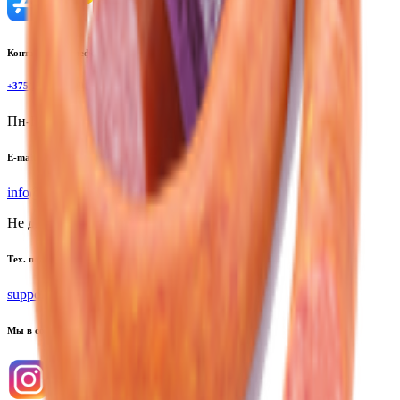
Контактный телефон
+375(29)6875999
Пн-Пт: 8:00 - 17:00
E-mail
info@yoda.by
Не для электронных обращений
Тех. поддержка
support@yoda.by
Мы в соцсетях