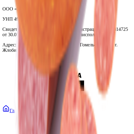
ООО «Торговая сеть «Продмир»
УНП 490314725
Свидетельство о государственной регистрации № 490314725
от 30.05.2003г выдано Гомельским облисполкомом
Адрес: 247210, Республика Беларусь, Гомельская обл., г.
Жлобин, ул. Козлова 2-А
Главная