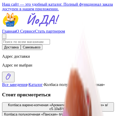
Наш сайт — это удобный каталог. Полный функционал заказа
доступен в нашем приложении.
Главная
О Сервисе
Стать партнером
Доставка
Самовывоз
Адрес доставки
Адрес не выбран
Все заведения
›
Каталог
›
Колбаса полукопченая «Тминная»
Стоит присмотреться
Колбаса варено-копченая «Ароматная с перцем и чесноком» в/
с
5.10
BYN
BYN
Колбаса полукопченая «Панская» б/с
3.20
BYN
BYN