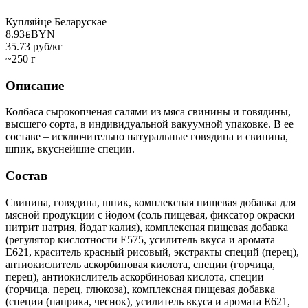
Купляйце Беларускае
8.93
BYN
BYN
35.73 руб/кг
~250 г
Описание
Колбаса сырокопченая салями из мяса свинины и говядины,
высшего сорта, в индивидуальной вакуумной упаковке. В ее
составе – исключительно натуральные говядина и свинина,
шпик, вкуснейшие специи.
Состав
Свинина, говядина, шпик, комплексная пищевая добавка для
мясной продукции с йодом (соль пищевая, фиксатор окраски
нитрит натрия, йодат калия), комплексная пищевая добавка
(регулятор кислотности Е575, усилитель вкуса и аромата
Е621, краситель красный рисовый, экстракты специй (перец),
антиокислитель аскорбиновая кислота, специи (горчица,
перец), антиокислитель аскорбиновая кислота, специи
(горчица. перец, глюкоза), комплексная пищевая добавка
(специи (паприка, чеснок), усилитель вкуса и аромата Е621,