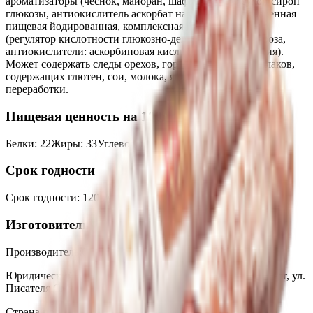
ароматизаторы (чеснок, майоран, шафран), соль, сухой сироп
глюкозы, антиокислитель аскорбат натрия), соль поваренная
пищевая йодированная, комплексная пищевая добавка
(регулятор кислотности глюкозно-дельта-лактон, сахароза,
антиокислители: аскорбиновая кислота, аскорбат натрия).
Может содержать следы орехов, горчицы, сельдерея, злаков,
содержащих глютен, сои, молока, яиц и продуктов их
переработки.
Пищевая ценность на 100г
Белки
:
22
Жиры
:
33
Углеводы
:
0
Калории
:
390
Срок годности
Срок годности
:
120 суток
Изготовитель
Производитель:
ОАО «Брестский мясокомбинат»
Юридический адрес:
224034, Республика Беларусь, г. Брест, ул.
Писателя Смирнова, 4
Страна производства:
Республика Беларусь