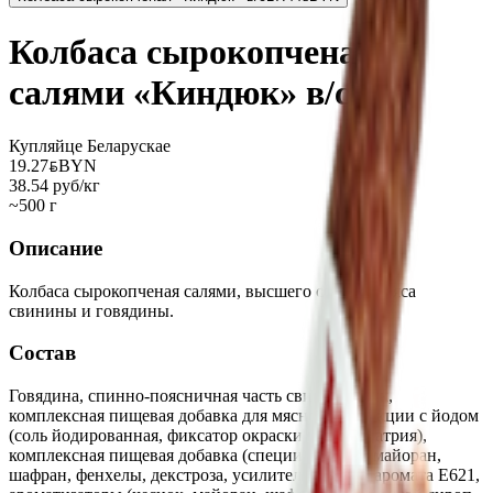
Колбаса сырокопченая
салями «Киндюк» в/с
Купляйце Беларускае
19.27
BYN
BYN
38.54 руб/кг
~500 г
Описание
Колбаса сырокопченая салями, высшего сорта из мяса
свинины и говядины.
Состав
Говядина, спинно-поясничная часть свиная, шпик,
комплексная пищевая добавка для мясной продукции с йодом
(соль йодированная, фиксатор окраски нитрит натрия),
комплексная пищевая добавка (специи (чеснок, майоран,
шафран, фенхелы, декстроза, усилитель вкуса и аромата Е621,