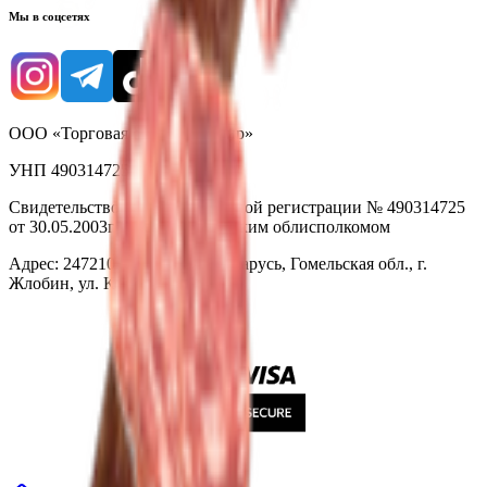
Мы в соцсетях
ООО «Торговая сеть «Продмир»
УНП 490314725
Свидетельство о государственной регистрации № 490314725
от 30.05.2003г выдано Гомельским облисполкомом
Адрес: 247210, Республика Беларусь, Гомельская обл., г.
Жлобин, ул. Козлова 2-А