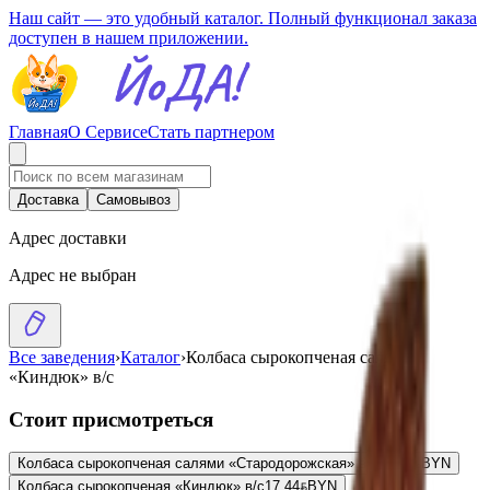
Наш сайт — это удобный каталог. Полный функционал заказа
доступен в нашем приложении.
Главная
О Сервисе
Стать партнером
Доставка
Самовывоз
Адрес доставки
Адрес не выбран
Все заведения
›
Каталог
›
Колбаса сырокопченая салями
«Киндюк» в/с
Стоит присмотреться
Колбаса сырокопченая салями «Стародорожская» в/с
12.21
BYN
BYN
Колбаса сырокопченая «Киндюк» в/с
17.44
BYN
BYN