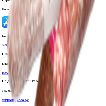
Скачать приложение
Контактный телефон
+375(29)6875999
Пн-Пт: 8:00 - 17:00
E-mail
info@yoda.by
Не для электронных обращений
Тех. поддержка
support@yoda.by