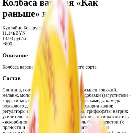
Колбаса вареная «Как
раньше» в/с
Купляйце Беларускае
11.14
BYN
BYN
13.93 руб/кг
~800 г
Описание
Колбаса вареная «Как раньше» высшего сорта.
Состав
Свинина, говядина, вода питьевая, жир-сырец говяжий,
меланж, молочная сыворотка, пищевые добавки (загустители -
каррагинан, ксантановая камедь, гуаровая камедь, камедь
рожкового дерева; желирующий агент - хлорид калия;
регуляторы кислотности - пирофосфаты, трифосфаты натрия;
усилитель вкуса и аромата - глутамат натрия, антиокислитель
- аскорбиновая кислота, сахара, носитель (мальтодекстрин);
пряности и экстракты пряностей (мускатный орех и
мускатный цвет); декстроза, соль, краситель - кармин), смесь