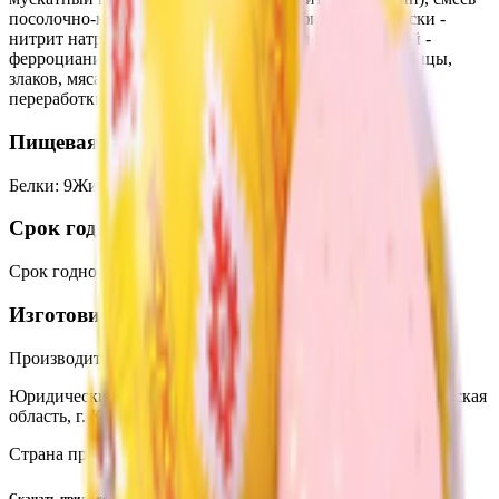
посолочно-нитритная (соль пищевая; фиксатор окраски -
нитрит натрия; йодат калия; агент антислеживающий -
ферроцианид калия). Возможно наличие следов горчицы,
злаков, мяса птицы, сельдерея, сои и продуктов их
переработки.
Пищевая ценность на 100г
Белки
:
9
Жиры
:
24.2
Углеводы
:
0
Калории
:
253.8
Срок годности
Срок годности
:
30 суток
Изготовитель
Производитель:
ОАО «Калинковичский мясокомбинат»
Юридический адрес:
247710, Республика Беларусь, Гомельская
область, г. Калинковичи, ул. Северная, 8
Страна производства:
Республика Беларусь
Скачать приложение