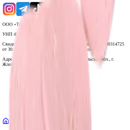
ООО «Торговая сеть «Продмир»
УНП 490314725
Свидетельство о государственной регистрации № 490314725
от 30.05.2003г выдано Гомельским облисполкомом
Адрес: 247210, Республика Беларусь, Гомельская обл., г.
Жлобин, ул. Козлова 2-А
Главная