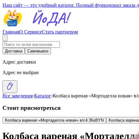
Наш сайт — это удобный каталог. Полный функционал заказа 
Главная
О Сервисе
Стать партнером
Доставка
Самовывоз
Адрес доставки
Адрес не выбран
Все заведения
›
Каталог
›
Колбаса вареная «Мортаделла новая» в/
Стоит присмотреться
Колбаса вареная «Мортаделла новая» в/с
4.36
BYN
BYN
Колбаса варена
Колбаса вареная «Мортаделла