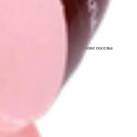
й р-н, Плисский сельсовет, 9/12, в районе поселка