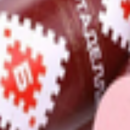
жир-сырец цыплят-бройлеров, мясо бескостное кусковое цыплят-
итель Е407, регуляторы кислотности Е451i, стабилизатор Е425i,
ий Е536), комплексная пищевая добавка для мясной продукции с
лия; йодат калия), комплексная пищевая добавка (мальтодекстр
плексная пищевая добавка (загустители: Е%407, Е415, Е412, Е41
 глютен, и продуктов их переработки.