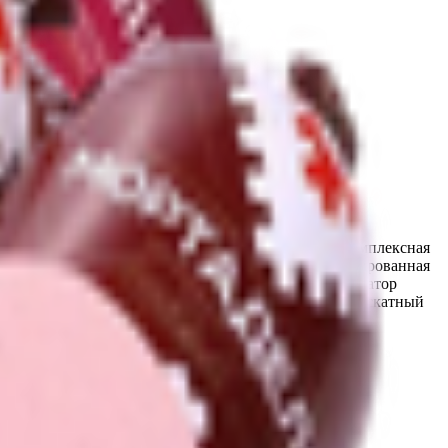
бройлеров, филе кур, сыворотка молочная сухая, комплексная
 антиокислитель Е300), соль пищевая выварочная йодированная
 йодом (соль пищевая выварочная; концентрат и фиксатор
ин, глюкоза, экстракты приправ: (паприка острая, мускатный
0). Возможно наличие компонентов, используемых в