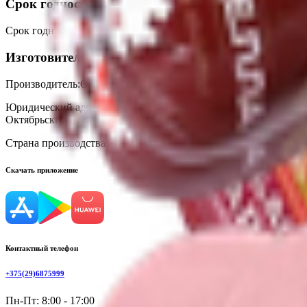
Срок годности
Срок годности
:
30 суток
Изготовитель
Производитель:
ОАО «Смолевичи Бройлер»
Юридический адрес:
Филлиал «Юнимит» ОАО «Смолевичи Бройлер
Октябрьский
Страна производства:
Республика Беларусь
Скачать приложение
Контактный телефон
+375(29)6875999
Пн-Пт: 8:00 - 17:00