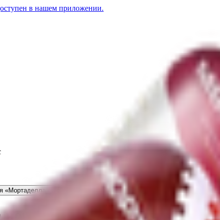
доступен в нашем приложении.
с
я «Мортаделла» в/с
21.62
BYN
BYN
Колбаса вареная «Мортаделла» в/с
4.5
 новая» в/с