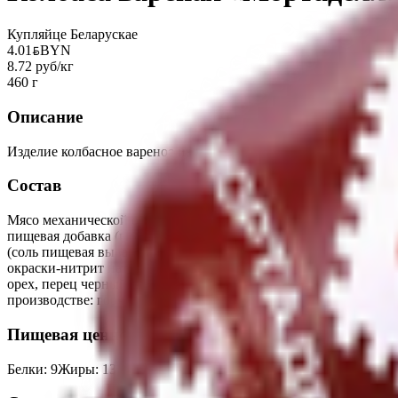
Купляйце Беларускае
4.01
BYN
BYN
8.72 руб/кг
460 г
Описание
Изделие колбасное вареное из мяса птицы.
Состав
Мясо механической обвалки цыплят-бройлеров, вода питьевая, 
пищевая добавка (гидролизат животных, белков, сахара, загуст
(соль пищевая выварочная, йодат калия, агент антислеживающ
окраски-нитрит натрия; агент антислеживающий ферроцианид ка
орех, перец черный, перец белый), антиокислитель Е300), ком
производстве: горчицы, сельдерея, молока, злаков, содержащих
Пищевая ценность на 100г
Белки
:
9
Жиры
:
13
Углеводы
:
2
Калории
:
160