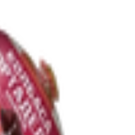
9
BYN
BYN