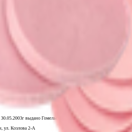
т 30.05.2003г выдано Гомельским облисполкомом
, ул. Козлова 2-А