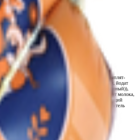
ожа цыплят-бройлеров, мясо механической обвалки цыплят-
выварочная йодированная (соль пищевая выварочная, йодат
егулятор кислотности (трифосфат натрия (5-замещенный)),
тей (перец, кориандр, имбирь), ароматизаторы (аромат молока,
ксатор окраски - нитрит натрия; агент антислеживающий
титель (гуаровая камедь)), пищевая добавка (загуститель
ющий (хлорид калия)), краситель пищевой (краситель
 глютен, и продуктов их переработки.