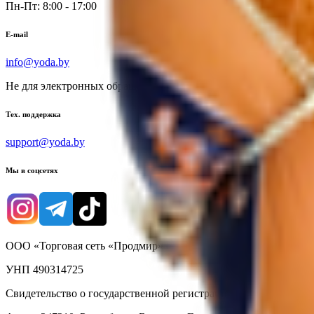
Пн-Пт: 8:00 - 17:00
E-mail
info@yoda.by
Не для электронных обращений
Тех. поддержка
support@yoda.by
Мы в соцсетях
ООО «Торговая сеть «Продмир»
УНП 490314725
Свидетельство о государственной регистрации № 490314725 о