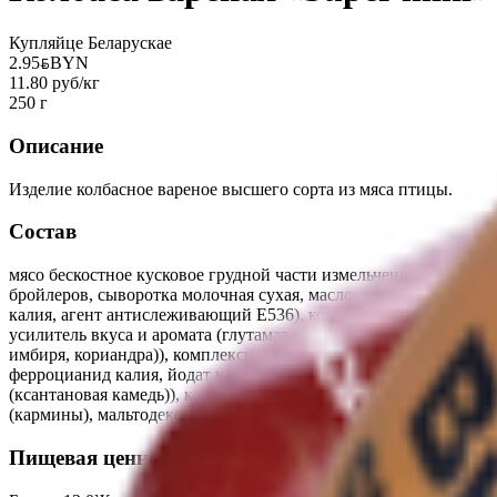
Купляйце Беларускае
2.95
BYN
BYN
11.80 руб/кг
250 г
Описание
Изделие колбасное вареное высшего сорта из мяса птицы.
Состав
мясо бескостное кусковое грудной части измельченное цыплят-б
бройлеров, сыворотка молочная сухая, масло сладкосливочное
калия, агент антислеживающий Е536), комплексная пищевая до
усилитель вкуса и аромата (глутамат натрия 1-замещенный), сол
имбиря, кориандра)), комплексная пищевая добавка для мясной
ферроцианид калия, йодат калия), пищевая добавка (загустител
(ксантановая камедь)), кардамон молотый, пищевая добавка (за
(кармины), мальтодекстрин). Возможно наличие компонентов, и
Пищевая ценность на 100г