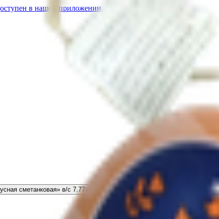
доступен в нашем приложении.
усная сметанковая» в/с
7.77
BYN
BYN