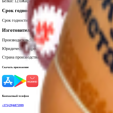
Белки
:
12.0
Жиры
:
8.0
Углеводы
:
3.0
Калории
:
130
Срок годности
Срок годности
:
60 суток
Изготовитель
Производитель:
ЗАО «Серволюкс Агро»
Юридический адрес:
Филиал «Белмит», Республика Беларусь, 213
Страна производства:
Республика Беларусь
Скачать приложение
Контактный телефон
+375(29)6875999