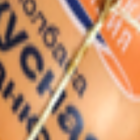
320, Могилевская обл., Быховский р-н, г. Быхов, ул. Гвардейска