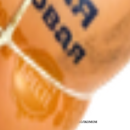
т 30.05.2003г выдано Гомельским облисполкомом