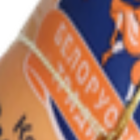
ройлеров, мясо бескостное кусковое кур, вода питьевая, лед, к
 (сливки пастеризованные), меланж яичный сухой, соль пищевая 
бавка (агент влагоудерживающий (дигидропирофосфат натрия), р
ь, антиокислитель (аскорбиновая кислота, L-), экстракты прянос
 продукции с йодом (соль пищевая выварочная, консервант и фи
ь (каррагинан из водорослей EUCHEMA)), пищевая добавка (загус
густитель (конжаковая камедь)), пищевая добавка (агент желиру
спользуемых в производстве: сои, горчицы, злаков, содержащих