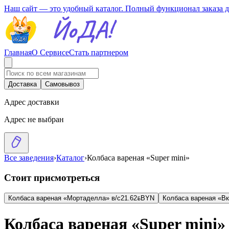
Наш сайт — это удобный каталог. Полный функционал заказа 
Главная
О Сервисе
Стать партнером
Доставка
Самовывоз
Адрес доставки
Адрес не выбран
Все заведения
›
Каталог
›
Колбаса вареная «Super mini»
Стоит присмотреться
Колбаса вареная «Мортаделла» в/с
21.62
BYN
BYN
Колбаса вареная «Вк
Колбаса вареная «Super mini»