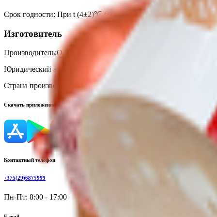
Срок годности
:
При t (4±2)℃-60 суток
Изготовитель
Производитель:
ОАО «Брестский мясокомбинат»
Юридический адрес:
224034, Республика Беларусь, г. Брест, ул.
Страна производства:
Республика Беларусь
Скачать приложение
Контактный телефон
+375(29)6875999
Пн-Пт: 8:00 - 17:00
E-mail