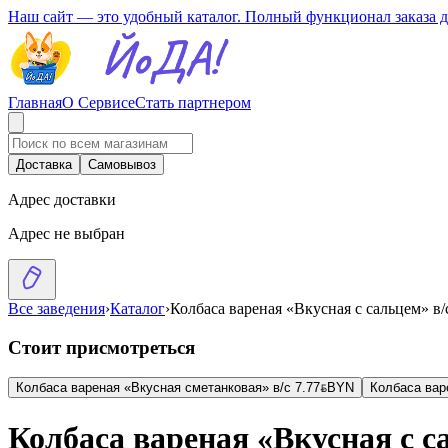
Наш сайт — это удобный каталог. Полный функционал заказа 
Главная
О Сервисе
Стать партнером
Доставка
Самовывоз
Адрес доставки
Адрес не выбран
Все заведения
›
Каталог
›
Колбаса вареная «Вкусная с сальцем» в/
Стоит присмотреться
Колбаса вареная «Вкусная сметанковая» в/с
7.77
BYN
BYN
Колбаса вар
Колбаса вареная «Вкусная с с