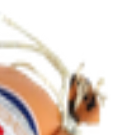
8
BYN
BYN