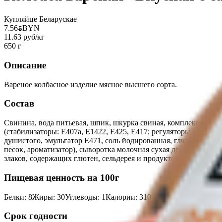
Купляйце Беларускае
7.56
BYN
BYN
11.63 руб/кг
650 г
Описание
Вареное колбасное изделие мясное высшего сорта.
Состав
Свинина, вода питьевая, шпик, шкурка свиная, комплексная пи
(стабилизаторы: Е407а, Е1422, Е425, Е417; регуляторы кислотн
душистого, эмульгатор Е471, соль йодированная, глюкоза, уси
песок, ароматизатор), сыворотка молочная сухая деминирализо
злаков, содержащих глютен, сельдерея и продуктов их перерабо
Пищевая ценность на 100г
Белки
:
8
Жиры
:
30
Углеводы
:
1
Калории
:
310
Срок годности