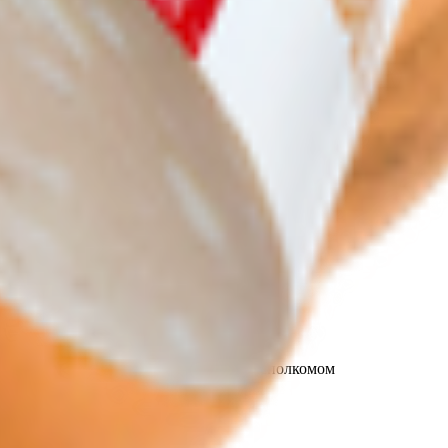
т 30.05.2003г выдано Гомельским облисполкомом
, ул. Козлова 2-А