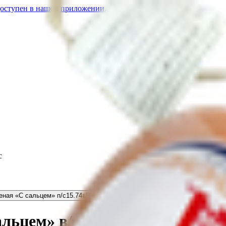
доступен в нашем приложении.
с
еная «С сальцем» п/с
15.74
BYN
BYN
Колбаса вареная «С сальцем» в/с
16.8
альцем» в/с