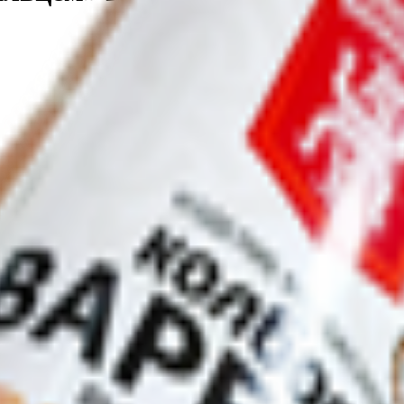
щевая добавка для мясной продукции с йодом (соль; фиксатор ок
ости: Е450, Е451; перец белый, орех мускатный, перец красный, 
литель вкуса и аромата Е621, белок плазмы крови, морковные во
ванная, продукты яичные, комплексная пищевая добавка (соль, д
тки.