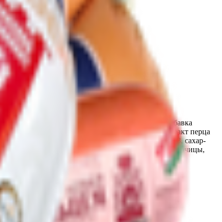
раски Е250, йодат калия), комплексная пищевая добавка
олеореины (мускатного ореха, перца черного), экстракт перца
локна, антиокислитеот Е300, агент желирующий Е508, сахар-
екстроза, краситель Е120). Возможно наличие сои, горчицы,