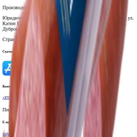
Производитель:
ИП «Инко-Фуд» ООО
Юридический адрес:
224701, Республика Беларусь, г. Брест, ул.
Катин Бор, 111Б; 224025, Республика Беларусь, г. Брест, ул.
Дубровская, 58
Страна производства:
Республика Беларусь
Скачать приложение
Контактный телефон
+375(29)6875999
Пн-Пт: 8:00 - 17:00
E-mail
info@yoda.by