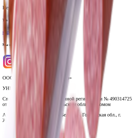
Не для электронных обращений
Тех. поддержка
support@yoda.by
Мы в соцсетях
ООО «Торговая сеть «Продмир»
УНП 490314725
Свидетельство о государственной регистрации № 490314725
от 30.05.2003г выдано Гомельским облисполкомом
Адрес: 247210, Республика Беларусь, Гомельская обл., г.
Жлобин, ул. Козлова 2-А