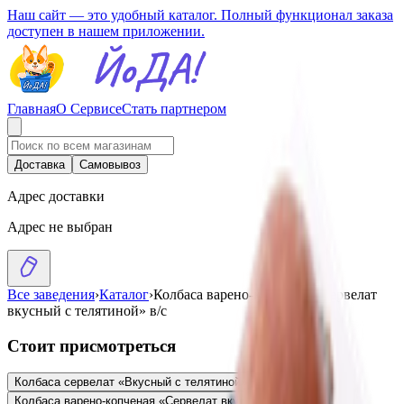
Наш сайт — это удобный каталог. Полный функционал заказа
доступен в нашем приложении.
Главная
О Сервисе
Стать партнером
Доставка
Самовывоз
Адрес доставки
Адрес не выбран
Все заведения
›
Каталог
›
Колбаса варено-копченая «Сервелат
вкусный с телятиной» в/с
Стоит присмотреться
Колбаса сервелат «Вкусный с телятиной» в/с
9.31
BYN
BYN
Колбаса варено-копченая «Сервелат вкусный» в/с
5.41
BYN
BYN