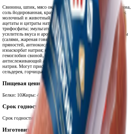
Свинина, шпик, мясо окорочков цыплят-бройлеров, говядина,
соль йодированная, крахмал картофельный, телятина, белок
молочный и животный свиной, регулятор кислотности:
ацетаты и цитраты натрия, лактат кальция, цитраты калия,
трифосфаты; эмульгатор: пирофасфаты, полифосфаты;
усилитель вкуса и аромата: Е621, Е627, Е631; ароматизаторы
(салями, жареная говядина, ветчина), пряности, экстракты
пряностей, антиокислитель; аскорбиновая кислота, (-,
изоаскорбат натрия; коптильный ароматизатор, декстроза,
гемоглобин свиной, мальтодекстрин, краситель кармины,
антислеживающий агент Е536, фиксатор окраски нитрит
натрия. Могут присутствовать следы яиц, сои, глютена,
сельдерея, горчицы или следы продуктов их переработки.
Пищевая ценность на 100г
Белки
:
10
Жиры
:
40
Углеводы
:
2
Калории
:
408
Срок годности
Срок годности
:
45 суток
Изготовитель