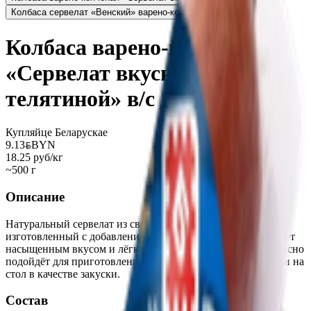
Колбаса сервелат «Венский» варено-копченая в/с
5.25
BYN
BYN
Колбаса варено-копченая
«Сервелат вкусный с
телятиной» в/с
Купляйце Беларускае
9.13
BYN
BYN
18.25 руб/кг
~500 г
Описание
Натуральный сервелат из свинины и говядины,
изготовленный с добавлением пикантных специй. Обладает
насыщенным вкусом и лёгким ароматом копчения. Прекрасно
подойдёт для приготовления сытных бутербродов и подачи на
стол в качестве закуски.
Состав