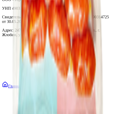
УНП 490314725
Свидетельство о государственной регистрации № 490314725
от 30.05.2003г выдано Гомельским облисполкомом
Адрес: 247210, Республика Беларусь, Гомельская обл., г.
Жлобин, ул. Козлова 2-А
Главная