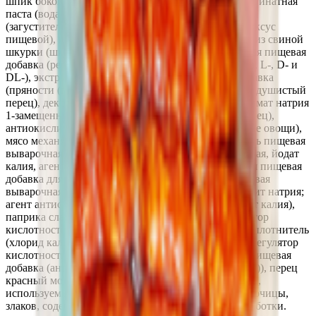
шпик боковой, свинина жилованная нежирная, альгинатная
паста (вода питьевая, комплексная пищевая добавка
(загустители (альгинат натрия, гуаровая камедь)), уксус
пищевой), мясо бескостное кусковое кур, эмульсия из свиной
шкурки (шкурка свиная, вода питьевая, комплексная пищевая
добавка (регулятор кислотности (молочная кислота, L-, D- и
DL-), экстракт лимона)), комплексная пищевая добавка
(пряности (паприка сладкая, паприка острая, тмин, душистый
перец), декстроза, усилитель вкуса и аромата (глутамат натрия
1-замещенный), экстракты пряностей (паприка, перец),
антиокислитель (аскорбиновая кислота, L-, сушеные овощи),
мясо механической обвалки цыплят-бройлеров, соль пищевая
выварочная йодированная (соль пищевая выварочная, йодат
калия, агент антислеживающий Е536), комплексная пищевая
добавка для мясной продукции с йодом (соль пищевая
выварочная; консервант и фиксатор окраски - нитрит натрия;
агент антислеживающий ферроцианид калия; йодат калия),
паприка сладкая молотая, пищевая добавка (регулятор
кислотности (лактат кальция)), пищевая добавка (уплотнитель
(хлорид кальция)), комплексная пищевая добавка (регулятор
кислотности (глюконо-дельта-лактон), декстроза), пищевая
добавка (антиокислитель (аскорбиновая кислота, L-)), перец
красный молотый. Возможно наличие компонентов,
используемых в производстве: молока, сои, яиц, горчицы,
злаков, содержащих глютен, и продуктов их переработки.