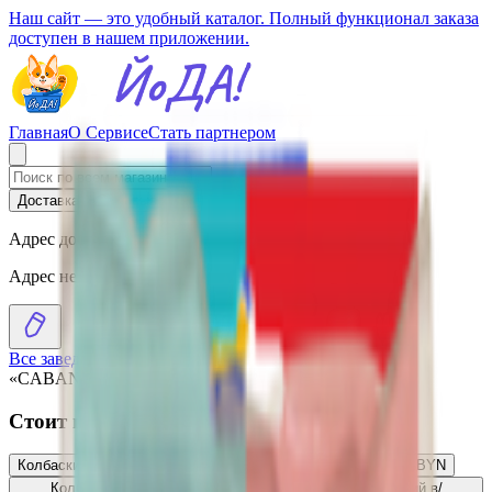
Наш сайт — это удобный каталог. Полный функционал заказа
доступен в нашем приложении.
Главная
О Сервисе
Стать партнером
Доставка
Самовывоз
Адрес доставки
Адрес не выбран
Все заведения
›
Каталог
›
Колбаски варено-копченые
«CABANDOS» острый в/с
Стоит присмотреться
Колбаски варено-копченые «CABANDOS» с сыром в/с
3.66
BYN
BYN
Колбаски варено-копченые «CABANDOS» классический в/