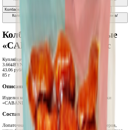
с
3.66
BYN
BYN
Колбаски сыровяленные «Галерея вкуса» острые
3.81
BYN
BYN
Колбаски сырокопченые «Фьюжен с ароматом клубники» в/
с
10.68
BYN
BYN
Колбаски варено-копченые
«CABANDOS» острый в/с
Купляйце Беларускае
3.66
BYN
BYN
43.06 руб/кг
85 г
Описание
Изделия колбасные варено-копченые мясные колбаски
«CABANDOS» острый, высшего сорта.
Состав
Лопаточная часть свиная, малое филе цыплят-бройлеров,