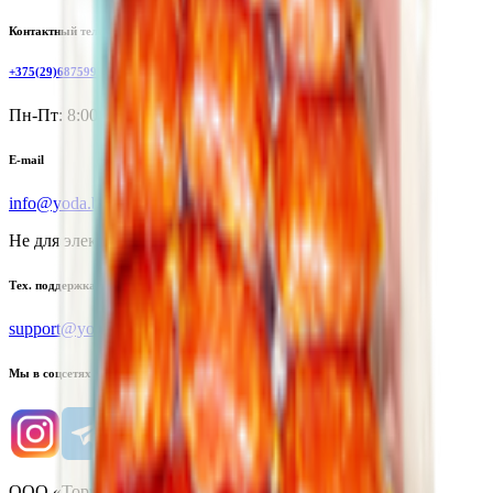
Контактный телефон
+375(29)6875999
Пн-Пт: 8:00 - 17:00
E-mail
info@yoda.by
Не для электронных обращений
Тех. поддержка
support@yoda.by
Мы в соцсетях
ООО «Торговая сеть «Продмир»