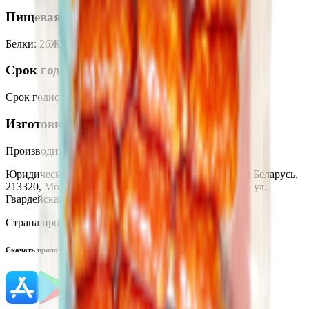
Пищевая ценность на 100г
Белки
:
26
Жиры
:
40
Углеводы
:
0
Калории
:
460
Срок годности
Срок годности
:
35 суток
Изготовитель
Производитель:
ЗАО «Серволюкс Агро»
Юридический адрес:
Филиал «Белмит», Республика Беларусь,
213320, Могилевская обл., Быховский р-н, г. Быхов, ул.
Гвардейская, 2А
Страна производства:
Республика Беларусь
Скачать приложение