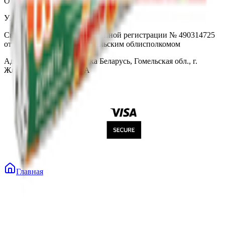
ООО «Торговая сеть «Продмир»
УНП 490314725
Свидетельство о государственной регистрации № 490314725
от 30.05.2003г выдано Гомельским облисполкомом
Адрес: 247210, Республика Беларусь, Гомельская обл., г.
Жлобин, ул. Козлова 2-А
Главная