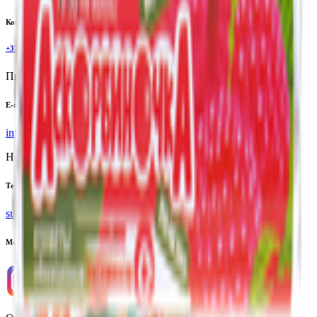
Контактный телефон
+375(29)6875999
Пн-Пт: 8:00 - 17:00
E-mail
info@yoda.by
Не для электронных обращений
Тех. поддержка
support@yoda.by
Мы в соцсетях