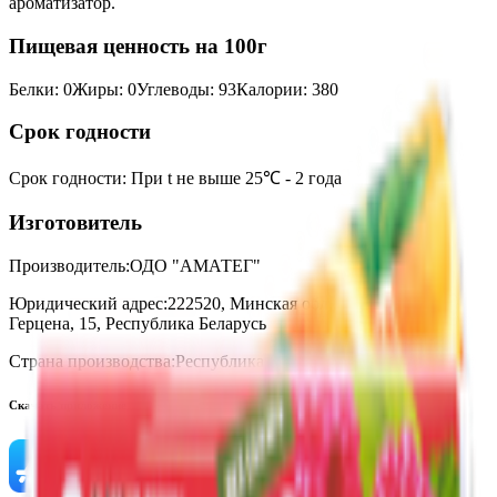
ароматизатор.
Пищевая ценность на 100г
Белки
:
0
Жиры
:
0
Углеводы
:
93
Калории
:
380
Срок годности
Срок годности
:
При t не выше 25℃ - 2 года
Изготовитель
Производитель:
ОДО "АМАТЕГ"
Юридический адрес:
222520, Минская обл., г. Борисов, ул.
Герцена, 15, Республика Беларусь
Страна производства:
Республика Беларусь
Скачать приложение