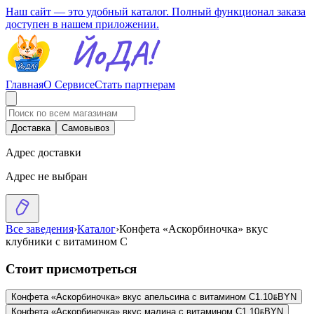
Наш сайт — это удобный каталог. Полный функционал заказа
доступен в нашем приложении.
Главная
О Сервисе
Стать партнерам
Доставка
Самовывоз
Адрес доставки
Адрес не выбран
Все заведения
›
Каталог
›
Конфета «Аскорбиночка» вкус
клубники с витамином С
Стоит присмотреться
Конфета «Аскорбиночка» вкус апельсина с витамином С
1.10
BYN
BYN
Конфета «Аскорбиночка» вкус малина с витамином С
1.10
BYN
BYN