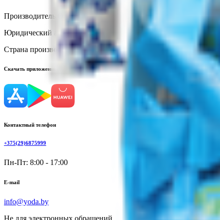
Производитель:
ООО «ЭКО ФУДС»
Юридический адрес:
121357, Россия, г. Москва, ул. Верейская, д
Страна производства:
Россия
Скачать приложение
Контактный телефон
+375(29)6875999
Пн-Пт: 8:00 - 17:00
E-mail
info@yoda.by
Не для электронных обращений