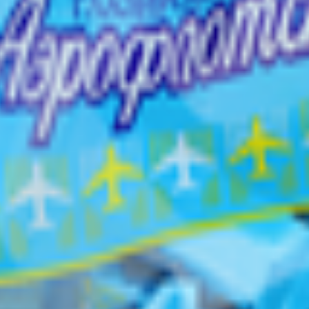
зумительной начинкой, прекрасно подойдут для чаепития!
етемперируемый лауринового типа (фракция гидрогенизированног
жно наличие кусочков фруктовых косточек чернослива.