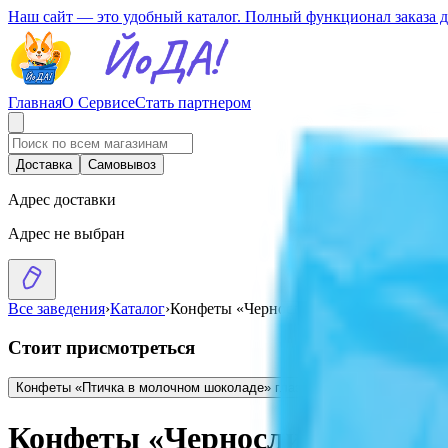
Наш сайт — это удобный каталог. Полный функционал заказа 
Главная
О Сервисе
Стать партнером
Доставка
Самовывоз
Адрес доставки
Адрес не выбран
Все заведения
›
Каталог
›
Конфеты «Чернослив глазированный»
Стоит присмотреться
Конфеты «Птичка в молочном шоколаде» глазированные
1.22
BYN
BYN
Конфеты «Чернослив глазир