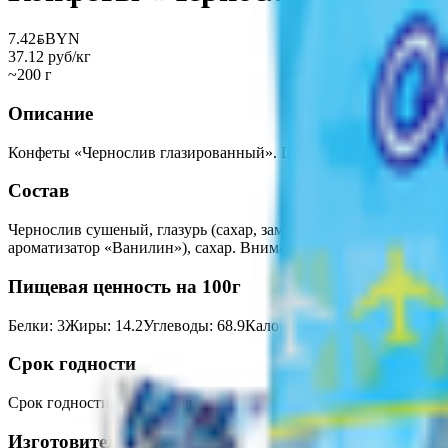
7.42
BYN
BYN
37.12 руб/кг
~200 г
Описание
Конфеты «Чернослив глазированный». Шоколадные конфеты с и
Состав
Чернослив сушеный, глазурь (сахар, заменитель какао масла н
ароматизатор «Ванилин»), сахар. Внимание! В продукте возмо
Пищевая ценность на 100г
Белки
:
3
Жиры
:
14.2
Углеводы
:
68.9
Калории
:
542
Срок годности
Срок годности
:
12 месяцев
Изготовитель