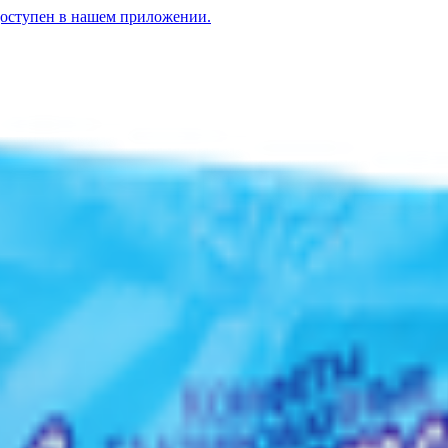
доступен в нашем приложении.
Конфеты «Аэрофлотские» глазированные
6.30
BYN
BYN
ованный»