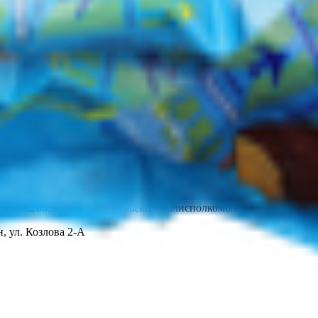
т 30.05.2003г выдано Гомельским облисполкомом
, ул. Козлова 2-А