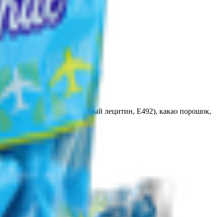
о масла) эмульгаторы (соевый лецитин, Е492), какао порошок,