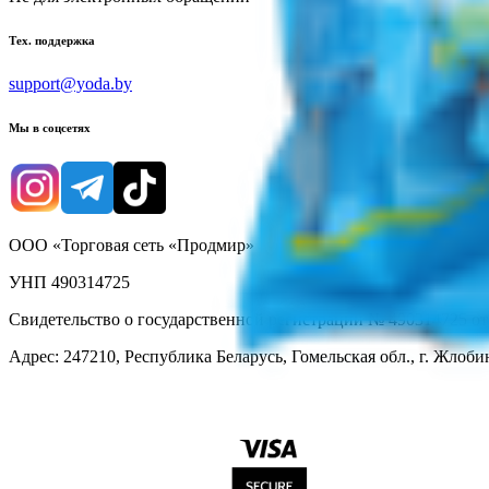
Тех. поддержка
support@yoda.by
Мы в соцсетях
ООО «Торговая сеть «Продмир»
УНП 490314725
Свидетельство о государственной регистрации № 490314725 о
Адрес: 247210, Республика Беларусь, Гомельская обл., г. Жлобин