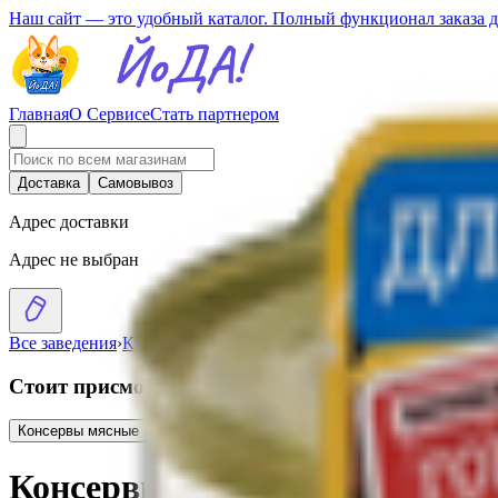
Наш сайт — это удобный каталог. Полный функционал заказа 
Главная
О Сервисе
Стать партнером
Доставка
Самовывоз
Адрес доставки
Адрес не выбран
Все заведения
›
Каталог
›
Консервы для собак «Мясное меню» с г
Стоит присмотреться
Консервы мясные «Мясное меню» премиум с печенью для собак
5.16
BYN
Консервы для собак «Мясное 