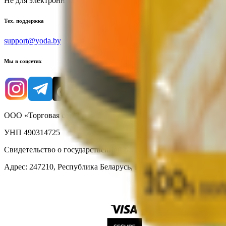
Не для электронных обращений
Тех. поддержка
support@yoda.by
Мы в соцсетях
ООО «Торговая сеть «Продмир»
УНП 490314725
Свидетельство о государственной регистрации № 490314725 о
Адрес: 247210, Республика Беларусь, Гомельская обл., г. Жлобин