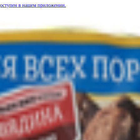
доступен в нашем приложении.
овядиной
BYN
Консервы мясные «Hertsog» для собак и кошек
4.35
BYN
BYN
Корм д
меню» с говядиной