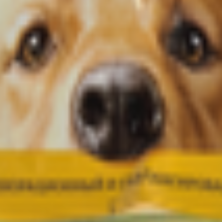
т 30.05.2003г выдано Гомельским облисполкомом
, ул. Козлова 2-А