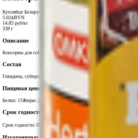
Купляйце Беларускае
5.02
BYN
BYN
14.85 руб/кг
338 г
Описание
Консервы для собак мясные стерилизованные с говядиной.
Состав
Говядина, субпродукты говяжьи, свиные, вода, соль поваренна
Пищевая ценность на 100г
Белки
:
15
Жиры
:
21
Углеводы
:
0
Калории
:
250
Срок годности
Срок годности
:
При t 0℃ до +20℃-2 года
Изготовитель