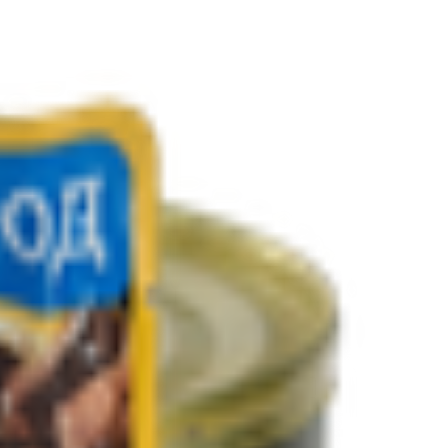
ля собак «Pedigree» с говядиной в соусе
1.29
BYN
BYN