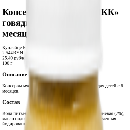
Консервы мясные «ОМКК»
говядина+индейка с 6
месяцев
Купляйце Беларускае
2.54
BYN
BYN
25.40 руб/кг
100 г
Описание
Консервы мясные из мяса говядины и индейки для детей с 6
месяцев.
Состав
Вода питьевая, говядина, мясо индеек, крупа гречневая (7%),
масло подсолнечное, соль поваренная пищевая каменная
йодированная.