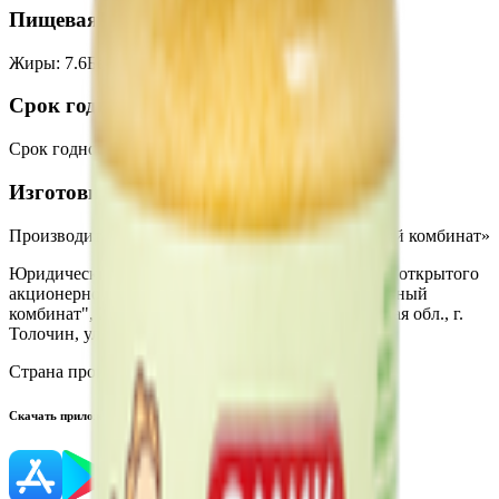
Пищевая ценность на 100г
Жиры
:
7.6
Белки
:
10.3
Калории
:
127
Углеводы
:
4.3
Срок годности
Срок годности
:
24 месяца
Изготовитель
Производитель:
ОАО «Оршанский мясоконсервный комбинат»
Юридический адрес:
Филиал "Толочинские сыры" открытого
акционерного общества "Оршанский мясоконсервный
комбинат", 211091, Республика Беларусь, Витебская обл., г.
Толочин, ул. Вокзальная, д. 8
Страна производства:
Республика Беларусь
Скачать приложение