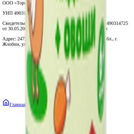
ООО «Торговая сеть «Продмир»
УНП 490314725
Свидетельство о государственной регистрации № 490314725
от 30.05.2003г выдано Гомельским облисполкомом
Адрес: 247210, Республика Беларусь, Гомельская обл., г.
Жлобин, ул. Козлова 2-А
Главная