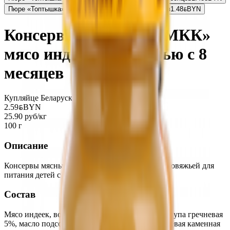
Пюре «Топтышка» персик-яблоко-банан с 6 месяцев
1.48
BYN
BYN
Консервы мясные «ОМКК»
мясо индейки с печенью с 8
месяцев
Купляйце Беларускае
2.59
BYN
BYN
25.90 руб/кг
100 г
Описание
Консервы мясные из мяса индейки с печенью говяжьей для
питания детей с 8 месяцев.
Состав
Мясо индеек, вода питьевая, печень говяжья, крупа гречневая
5%, масло подсолнечное, соль поваренная пищевая каменная