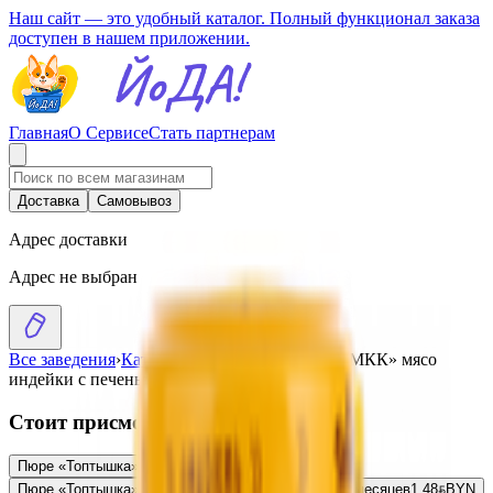
Наш сайт — это удобный каталог. Полный функционал заказа
доступен в нашем приложении.
Главная
О Сервисе
Стать партнерам
Доставка
Самовывоз
Адрес доставки
Адрес не выбран
Все заведения
›
Каталог
›
Консервы мясные «ОМКК» мясо
индейки с печенью с 8 месяцев
Стоит присмотреться
Пюре «Топтышка» морковь с 4 месяцев
1.46
BYN
BYN
Пюре «Топтышка» яблоко-клубника с сахаром с 6 месяцев
1.48
BYN
BYN