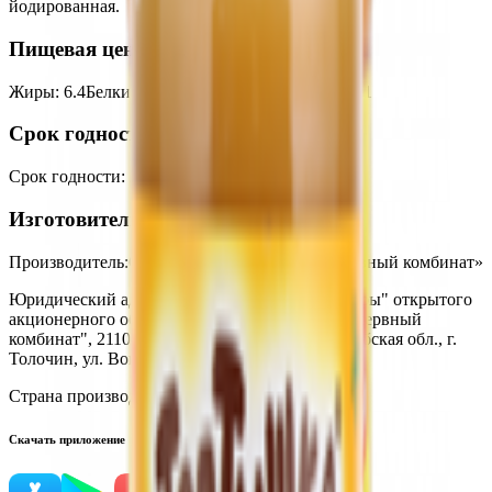
йодированная.
Пищевая ценность на 100г
Жиры
:
6.4
Белки
:
11.9
Калории
:
118
Углеводы
:
3.1
Срок годности
Срок годности
:
24 месяца
Изготовитель
Производитель:
ОАО «Оршанский мясоконсервный комбинат»
Юридический адрес:
Филиал "Толочинские сыры" открытого
акционерного общества "Оршанский мясоконсервный
комбинат", 211091, Республика Беларусь, Витебская обл., г.
Толочин, ул. Вокзальная, д. 8
Страна производства:
Республика Беларусь
Скачать приложение