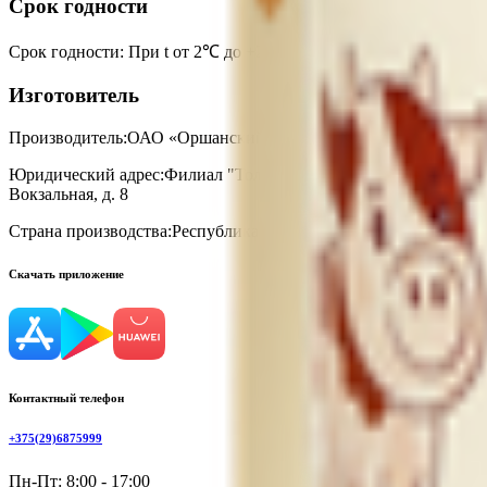
Срок годности
Срок годности
:
При t от 2℃ до +25℃-24 месяца
Изготовитель
Производитель:
ОАО «Оршанский мясоконсервный комбинат»
Юридический адрес:
Филиал "Толочинские сыры" открытого акц
Вокзальная, д. 8
Страна производства:
Республика Беларусь
Скачать приложение
Контактный телефон
+375(29)6875999
Пн-Пт: 8:00 - 17:00