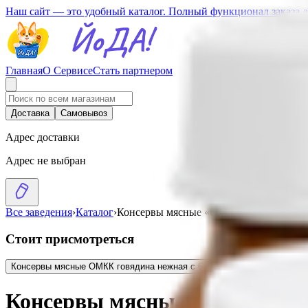
Наш сайт — это удобный каталог. Полный функционал заказа 
Главная
О Сервисе
Стать партнером
Доставка
Самовывоз
Адрес доставки
Адрес не выбран
Все заведения
›
Каталог
›
Консервы мясные «ОМКК» свинина с яз
Стоит присмотреться
Консервы мясные ОМКК говядина нежная с 6+ месяцев
2.96
BYN
BYN
Консервы мясные «ОМКК» сви