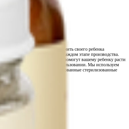
одителей, которые хотят обеспечить своего ребенка
 строгий контроль качества на каждом этапе производства.
питательные вещества, которые помогут вашему ребенку расти
егко открывается и удобна в использовании. Мы используем
для детского питания гомогенизированные стерилизованные
и безопасным питанием.