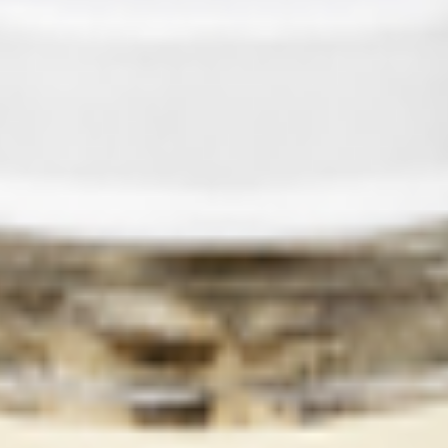
ерилизованные «Свинина с языком» - это идеальный выбор для р
лена из высококачественной свинины и языка, которые проходят
терилизованные «Свинина с языком» содержат все необходимые 
рма с 8 месяцев. Упаковка наших консервов мясных продуктов л
еществ. Срок годности составляет 24 месяца. Консервы мясные 
телей, которые хотят обеспечить своего ребенка качественным 