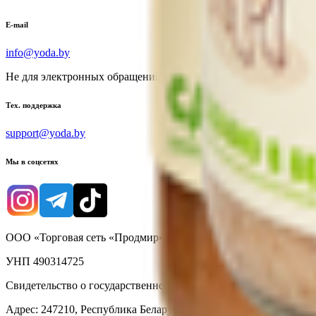
E-mail
info@yoda.by
Не для электронных обращений
Тех. поддержка
support@yoda.by
Мы в соцсетях
ООО «Торговая сеть «Продмир»
УНП 490314725
Свидетельство о государственной регистрации № 490314725 о
Адрес: 247210, Республика Беларусь, Гомельская обл., г. Жлобин