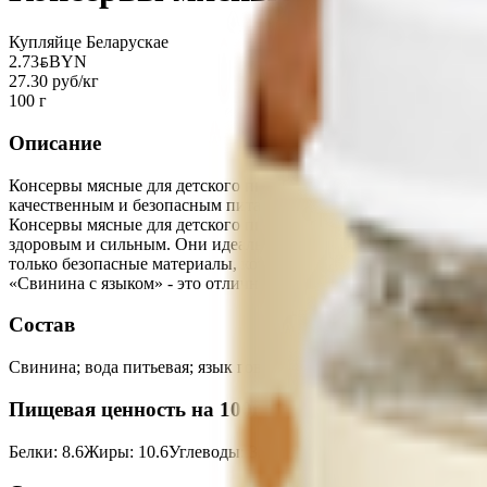
Купляйце Беларускае
2.73
BYN
BYN
27.30 руб/кг
100 г
Описание
Консервы мясные для детского питания гомогенизированные ст
качественным и безопасным питанием. Наша продукция изготов
Консервы мясные для детского питания гомогенизированные с
здоровым и сильным. Они идеально подходят для начала прико
только безопасные материалы, которые не содержат вредных в
«Свинина с языком» - это отличный выбор для заботливых роди
Состав
Свинина; вода питьевая; язык говяжий; крупа рисовая (5%).
Пищевая ценность на 100г
Белки
:
8.6
Жиры
:
10.6
Углеводы
:
3.6
Калории
:
117