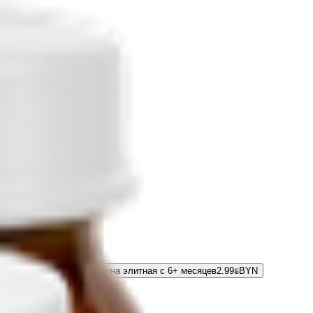
рвы мясные ОМКК говядина элитная с 6+ месяцев
2.99
BYN
BYN