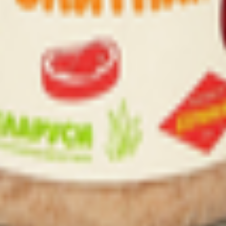
т 30.05.2003г выдано Гомельским облисполкомом
, ул. Козлова 2-А