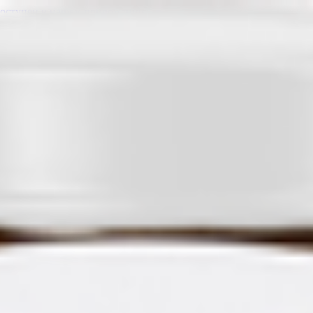
доступен в нашем приложении.
ыком с 8 месяцев
Консервы мясные ОМКК говядина и печень с 8+ месяцев
2.89
BYN
BYN
Консе
нина с языком с 8 месяцев