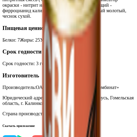
окраски - нитрит натрия, агент антислеживающий -
фирроцианид калия, йодат калия), перец черный молотый,
чеснок сухой.
Пищевая ценность на 100г
Белки
:
7
Жиры
:
25
Углеводы
:
0
Калории
:
253
Срок годности
Срок годности
:
3 года
Изготовитель
Производитель:
ОАО «Калинковичский мясокомбинат»
Юридический адрес:
247710, Республика Беларусь, Гомельская
область, г. Калинковичи, ул. Северная, 8
Страна производства:
Республика Беларусь
Скачать приложение