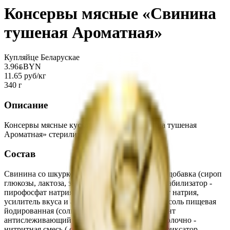
Консервы мясные «Свинина
тушеная Ароматная»
Купляйце Беларускае
3.96
BYN
BYN
11.65 руб/кг
340 г
Описание
Консервы мясные кусковые в желе «Свинина тушеная
Ароматная» стерилизованные.
Состав
Свинина со шкуркой, вода питьевая, пищевая добавка (сироп
глюкозы, лактоза, загуститель - каррагинан, стабилизатор -
пирофосфат натрия, антиокислитель - аскорбат натрия,
усилитель вкуса и аромата - глутамат натрия), соль пищевая
йодированная (соль пищевая, йодат калия, агент
антислеживающий - ферроцианид калия), посолочно -
нитритная смесь ( соль пищевая выварочная, фиксатор