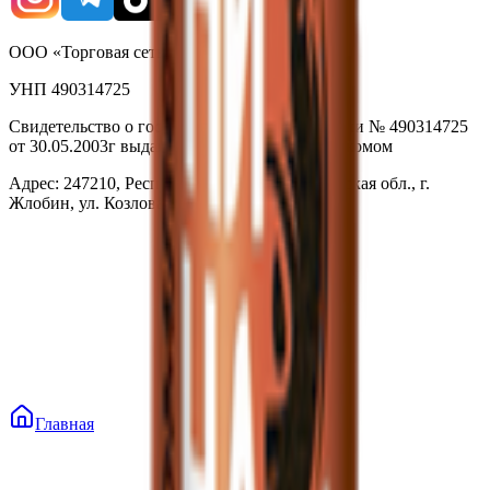
ООО «Торговая сеть «Продмир»
УНП 490314725
Свидетельство о государственной регистрации № 490314725
от 30.05.2003г выдано Гомельским облисполкомом
Адрес: 247210, Республика Беларусь, Гомельская обл., г.
Жлобин, ул. Козлова 2-А
Главная