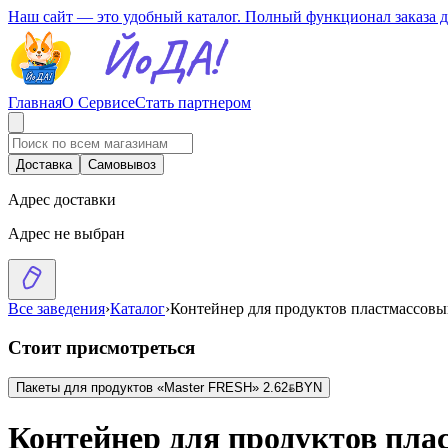
Наш сайт — это удобный каталог. Полный функционал заказа 
Главная
О Сервисе
Стать партнером
Доставка
Самовывоз
Адрес доставки
Адрес не выбран
Все заведения
›
Каталог
›
Контейнер для продуктов пластмассов
Стоит присмотреться
Пакеты для продуктов «Master FRESH»
2.62
BYN
BYN
Контейнер для продуктов пла