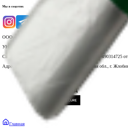
Мы в соцсетях
ООО «Торговая сеть «Продмир»
УНП 490314725
Свидетельство о государственной регистрации № 490314725 о
Адрес: 247210, Республика Беларусь, Гомельская обл., г. Жлобин
Главная