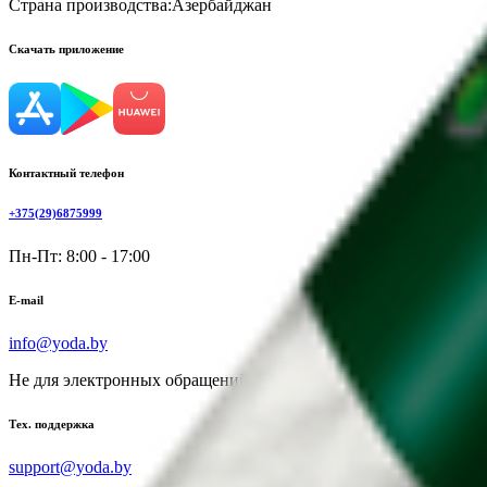
Страна производства:
Азербайджан
Скачать приложение
Контактный телефон
+375(29)6875999
Пн-Пт: 8:00 - 17:00
E-mail
info@yoda.by
Не для электронных обращений
Тех. поддержка
support@yoda.by