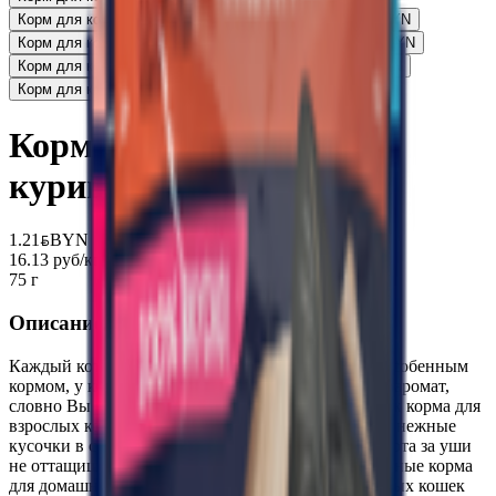
Корм для кошек «Felix» ягненок и курица в желе
1.21
BYN
BYN
Корм для кошек «Felix» индейка и печень в желе
1.21
BYN
BYN
Корм для кошек «Felix» лосось-форель в желе
1.21
BYN
BYN
Корм для кошек «Felix» говядина в желе
1.21
BYN
BYN
Корм для кошек «Felix»
курица и томаты в желе
1.21
BYN
BYN
16.13 руб/кг
75 г
Описание
Каждый котик желает наслаждаться совершенно особенным
кормом, у которого будет такой аппетитный вид и аромат,
словно Вы приготовили его сами. Каждый пакетик корма для
взрослых кошек «Аппетитные кусочки» содержит нежные
кусочки в сочном желе – вкуснятину, от которой кота за уши
не оттащишь! Эксперты Purina, разрабатывая влажные корма
для домашних любимцев, создали корм для взрослых кошек