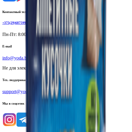
Контактный телефон
+375(29)6875999
Пн-Пт: 8:00 - 17:00
E-mail
info@yoda.by
Не для электронных обращений
Тех. поддержка
support@yoda.by
Мы в соцсетях