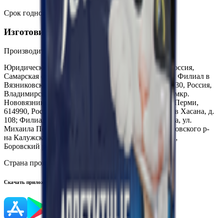
Срок годности
:
2 года
Изготовитель
Производитель:
ООО «Нестле Россия»
Юридический адрес:
Филиал в г. Самаре, 443091, Россия,
Самарская обл., г. Самара, проспект Кирова, д. 257; Филиал в
Вязниковском районе Владимирской области, 601430, Россия,
Владимирская обл., Вязниковский р-н, г. Вязники, мкр.
Нововязники, ул. Промышленная, д.1; Филиал в г. Перми,
614990, Россия, Пермский край, г. Пермь. ул. Героев Хасана, д.
108; Филиал в г. Вологде: 160010, Россия, г. Вологда, ул.
Михаила Поповича, д.4а; Филиал в с. Ворсино Боровского р-
на Калужской обл., 249020, Россия, Калужская обл.,
Боровский р-н, с. Ворсино, ул. Лыскина, вл.1
Страна производства:
Россия
Скачать приложение