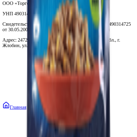
ООО «Торговая сеть «Продмир»
УНП 490314725
Свидетельство о государственной регистрации № 490314725
от 30.05.2003г выдано Гомельским облисполкомом
Адрес: 247210, Республика Беларусь, Гомельская обл., г.
Жлобин, ул. Козлова 2-А
Главная