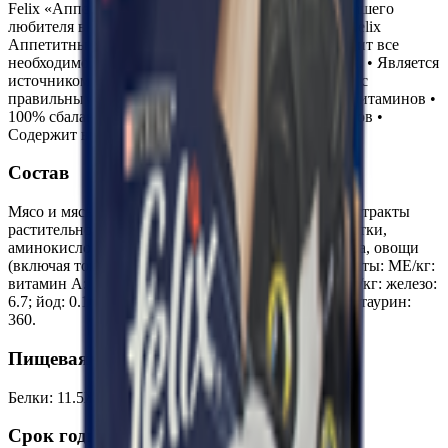
Felix «Аппетитные кусочки» — специально для Вашего
любителя вкуснятины. Влажный корм для кошек Felix
Аппетитные кусочки — полнорационный, содержит все
необходимое для здоровой активной долгой жизни. • Является
источником необходимых Омега-6 жирных кислот с
правильным сочетанием минеральных веществ и витаминов •
100% сбалансированный рацион • Баланс минералов •
Содержит витамины Д и Е.
Состав
Мясо и мясные ингредиенты (включая курицу), экстракты
растительного белка, рыба и продукты ее переработки,
аминокислоты, загустители, минеральные вещества, овощи
(включая томаты), сахара, витамины. Микроэлементы: МЕ/кг:
витамин А: 585; витамин Д3: 90; витамин E: 13; мг/кг: железо:
6.7; йод: 0.16; медь: 0.58; марганец: 1.3; цинк: 12.1; таурин:
360.
Пищевая ценность на 100г
Белки
:
11.5
Жиры
:
2.5
Углеводы
:
0
Калории
:
75
Срок годности