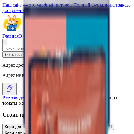
Наш сайт — это удобный каталог. Полный функционал заказа
доступен в нашем приложении.
Главная
О Сервисе
Стать партнером
Доставка
Самовывоз
Адрес доставки
Адрес не выбран
Все заведения
›
Каталог
›
Корм для кошек «Felix» курица и
томаты в желе
Стоит присмотреться
Корм для кошек «Felix» говядина и птица в желе
1.21
BYN
BYN
Корм для кошек «Felix» форель в желе
1.21
BYN
BYN