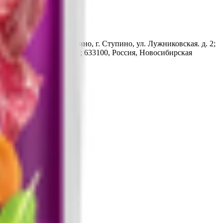
ковская обл., г.о. Ступино, г. Ступино, ул. Лужниковская. д. 2;
овское, Ш., д. 48, лит. А; 633100, Россия, Новосибирская