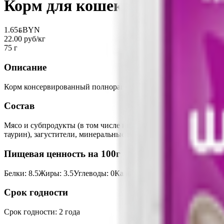
Корм для кошек «Perfect Fit» 
1.65
BYN
BYN
22.00 руб/кг
75 г
Описание
Корм консервированный полнорационный Perfect Fit «Индейка 
Состав
Мясо и субпродукты (в том числе индейка), продукты животно
таурин), загустители, минеральные вещества, подсолнечное мас
Пищевая ценность на 100г
Белки
:
8.5
Жиры
:
3.5
Углеводы
:
0
Калории
:
77
Срок годности
Срок годности
:
2 года