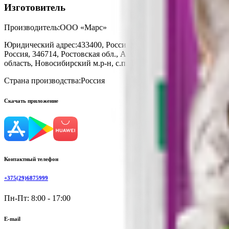
Изготовитель
Производитель:
ООО «Марс»
Юридический адрес:
433400, Россия, Ульяновская обл., Чердакли
Россия, 346714, Ростовская обл., Аксайский р-н, ст-ца Грушевск
область, Новосибирский м.р-н, с.п. Толмачевский с/с, платф. 330
Страна производства:
Россия
Скачать приложение
Контактный телефон
+375(29)6875999
Пн-Пт: 8:00 - 17:00
E-mail