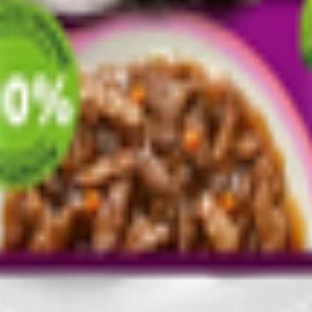
т 30.05.2003г выдано Гомельским облисполкомом
, ул. Козлова 2-А