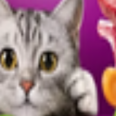
нский р-н, рп. Чердаклы, ул. Степная, зд. 20; 142800, Россия, Мос
ая, ул. Марсово поле,1; 196140, Россия, г. Сантк-Петербург, Пулк
7, км, д. 15