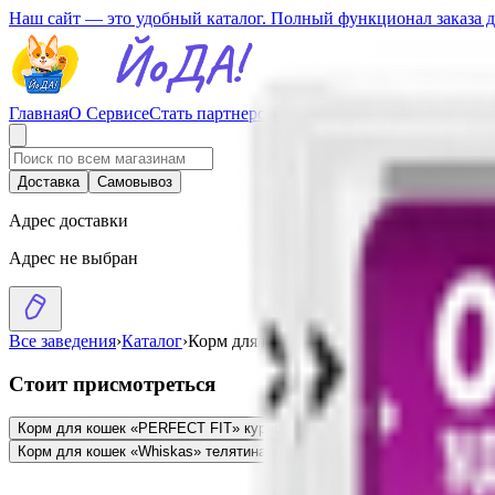
Наш сайт — это удобный каталог. Полный функционал заказа 
Главная
О Сервисе
Стать партнером
Доставка
Самовывоз
Адрес доставки
Адрес не выбран
Все заведения
›
Каталог
›
Корм для кошек «Perfect Fit» индейка в 
Стоит присмотреться
Корм для кошек «PERFECT FIT» курица
17.29
BYN
BYN
Корм для кошек
Корм для кошек «Whiskas» телятина-ягненок-овощи
1.62
BYN
BYN