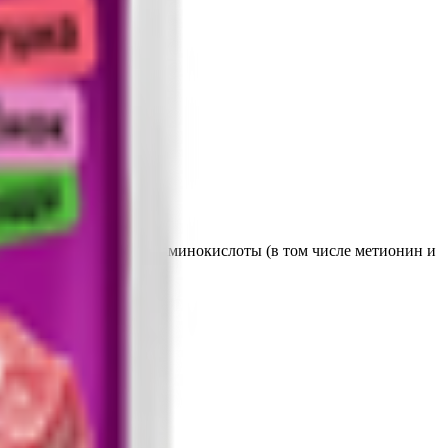
индейкой в соусе.
м числе рис, цикорий), аминокислоты (в том числе метионин и