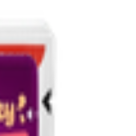
1.90
BYN
BYN