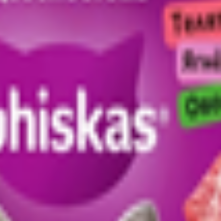
индейка в соусе
в соусе» для взрослых кошек с чувствительным пищеварением с 
го происхождения, продукты растительного происхождения (в то
ло, витамины, ксилоза, натуральный краситель бета-каротин.