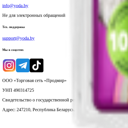
info@yoda.by
Не для электронных обращений
Тех. поддержка
support@yoda.by
Мы в соцсетях
ООО «Торговая сеть «Продмир»
УНП 490314725
Свидетельство о государственной регистрации № 490314725 о
Адрес: 247210, Республика Беларусь, Гомельская обл., г. Жлобин