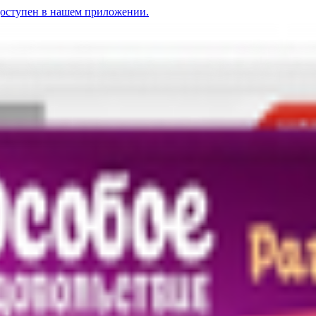
доступен в нашем приложении.
соусе
 «PERFECT FIT» курица
1.65
BYN
BYN
Корм для кошек «Perfect Fit» индейка