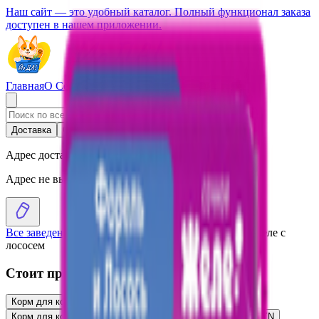
Наш сайт — это удобный каталог. Полный функционал заказа
доступен в нашем приложении.
Главная
О Сервисе
Стать партнером
Доставка
Самовывоз
Адрес доставки
Адрес не выбран
Все заведения
›
Каталог
›
Корм для кошек «Whiskas» желе с
лососем
Стоит присмотреться
Корм для кошек «Whiskas» паштет из форели
1.40
BYN
BYN
Корм для кошек «Whiskas» индейка-кролик в желе
1.40
BYN
BYN