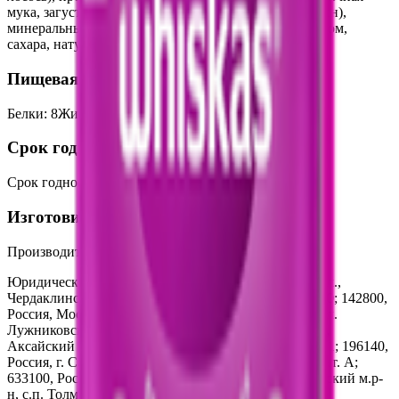
мука, загустители, аминокислоты (в том числе таурин),
минеральные вещества, витамины, свекловичный жом,
сахара, натуральный краситель.
Пищевая ценность на 100г
Белки
:
8
Жиры
:
3.4
Углеводы
:
0
Калории
:
70
Срок годности
Срок годности
:
2 года
Изготовитель
Производитель:
ООО «Марс»
Юридический адрес:
433400, Россия, Ульяновская обл.,
Чердаклинский р-н, рп. Чердаклы, ул. Степная, зд. 20; 142800,
Россия, Московская обл., г.о. Ступино, г. Ступино, ул.
Лужниковская. д. 2; Россия, 346714, Ростовская обл.,
Аксайский р-н, ст-ца Грушевская, ул. Марсово поле,1; 196140,
Россия, г. Сантк-Петербург, Пулковское, Ш., д. 48, лит. А;
633100, Россия, Новосибирская область, Новосибирский м.р-
н, с.п. Толмачевский с/с, платф. 3307, км, д. 15