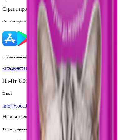
Страна производства:
Россия
Скачать приложение
Контактный телефон
+375(29)6875999
Пн-Пт: 8:00 - 17:00
E-mail
info@yoda.by
Не для электронных обращений
Тех. поддержка