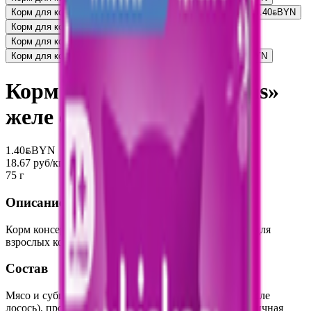
Корм для кошек «Whiskas» паштет с курицей и индейкой
1.40
BYN
BYN
Корм для кошек «Whiskas» желе с курицей
1.62
BYN
BYN
Корм для кошек «Kitekat» ягнёнок в соусе
1.13
BYN
BYN
Корм для кошек «Whiskas» форель-лосось в желе
1.40
BYN
BYN
Корм для кошек «Whiskas»
желе с лососем
1.40
BYN
BYN
18.67 руб/кг
75 г
Описание
Корм консервированный полнорационный Whiskas для
взрослых кошек желе с лососем «Лосось».
Состав
Мясо и субпродукты, рыба и субпродукты (в том числе
лосось), продукты животного происхождения, пшеничная