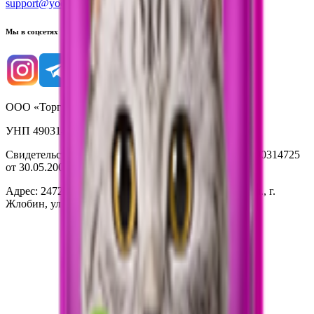
support@yoda.by
Мы в соцсетях
ООО «Торговая сеть «Продмир»
УНП 490314725
Свидетельство о государственной регистрации № 490314725
от 30.05.2003г выдано Гомельским облисполкомом
Адрес: 247210, Республика Беларусь, Гомельская обл., г.
Жлобин, ул. Козлова 2-А