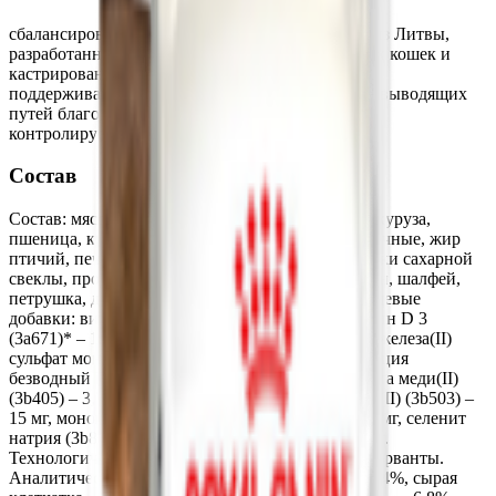
сбалансированный сухой корм премиум-класса из Литвы,
разработанный специально для стерилизованных кошек и
кастрированных котов от 1 года. Корм помогает
поддерживать оптимальный вес и здоровье мочевыводящих
путей благодаря сниженной калорийности и
контролируемому уровню минералов
Состав
Состав: мясо птицы дегидратированное 22%, кукуруза,
пшеница, кукурузная клейковина, отруби пшеничные, жир
птичий, печень куриная гидролизованная, кусочки сахарной
свеклы, продукты переработки трав 0,1% (тимьян, шалфей,
петрушка, душица). Кормовые добавки/1 кг: пищевые
добавки: витамин А (3a672a) – 15000 МЕ, витамин D 3
(3a671)* – 1500 МЕ, витамин Е (3a700) – 360 мг, железа(II)
сульфат моногидрат (3b103) – 37,5 мг, йодат кальция
безводный (3b202) – 1,13 мг, пентагидрат сульфата меди(II)
(3b405) – 3,75 мг, моногидрат сульфата марганца(II) (3b503) –
15 мг, моногидрат сульфата цинка (3b605) – 67,5 мг, селенит
натрия (3b801) – 0,075 мг, таурин (3a370) – 750 мг.
Технологические добавки: антиоксиданты, консерванты.
Аналитические составляющие: сырой белок — 24%, сырая