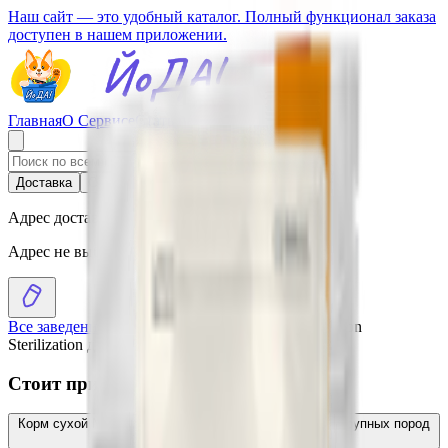
Наш сайт — это удобный каталог. Полный функционал заказа
доступен в нашем приложении.
Главная
О Сервисе
Стать партнером
Доставка
Самовывоз
Адрес доставки
Адрес не выбран
Все заведения
›
Каталог
›
Корм сухой пpемиум Araton
Sterilization для котов после стериализации
Стоит присмотреться
Корм сухой NP Large cat Poultry для котов от 1 года крупных пород
с птицей
4.48
BYN
BYN