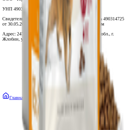
УНП 490314725
Свидетельство о государственной регистрации № 490314725
от 30.05.2003г выдано Гомельским облисполкомом
Адрес: 247210, Республика Беларусь, Гомельская обл., г.
Жлобин, ул. Козлова 2-А
Главная