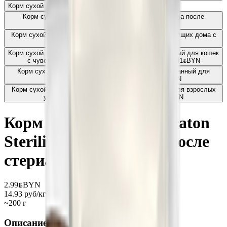
Корм сухой Araton Kitten для котят
2.80
BYN
BYN
Корм сухой NP Sterilised Poultry для котов от 1 года после
стерилизации с птицей
3.98
BYN
BYN
Корм сухой NP Indoor Poultry для котов от 1 года живущих дома с
птицей
4.06
BYN
BYN
Корм сухой «Royal Canin» Sensible 33 сбалансированный для кошек
с чувствительной пищеварительной системой
6.91
BYN
BYN
Корм сухой «Royal Canin» Sterilised 37 сбалансированный для
взрослых стерилизованных кошек
6.91
BYN
BYN
Корм сухой «Royal Canin» Fit 32 сбалансированный для взрослых
умеренно активных кошек от 1 года
6.22
BYN
BYN
Корм сухой пpемиум Araton
Sterilization для котов после
стериализации
2.99
BYN
BYN
14.93 руб/кг
~200 г
Описание