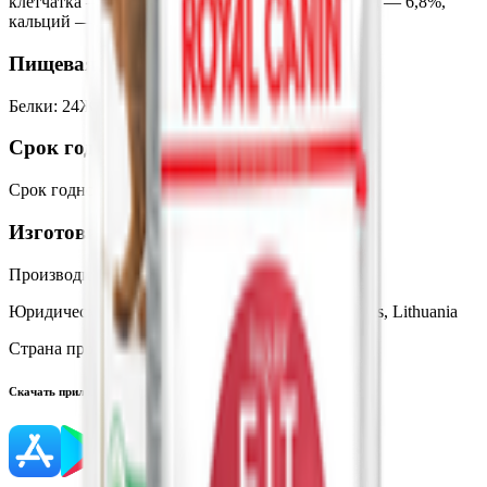
клетчатка — 3,5%, сырой жир — 15%, сырая зола — 6,8%,
кальций — 1,4%, фосфор — 1,2%.
Пищевая ценность на 100г
Белки
:
24
Жиры
:
15
Углеводы
:
0
Калории
:
396
Срок годности
Срок годности
:
12 месяцев
Изготовитель
Производитель:
UAB «Akvariumas»
Юридический адрес:
Zarasų g. 15, LT-44140 Kaunas, Lithuania
Страна производства:
Литва
Скачать приложение