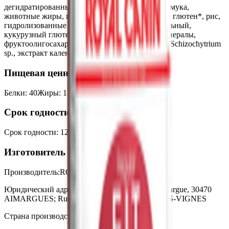
дегидратированные белки (птица), кукурузная мука,
животные жиры, пшеничная мука, пшеничный глютен*, рис,
гидролизованные животные белки, жом свекольный,
кукурузный глютен, дрожжевые продукты, минералы,
фруктоолигосахариды, масло водорослей вида Schizochytrium
sp., экстракт календулы.
Пищевая ценность на 100г
Белки
:
40
Жиры
:
17
Углеводы
:
0
Калории
:
390
Срок годности
Срок годности
:
12 месяцев
Изготовитель
Производитель:
ROYAL CANIN SAS
Юридический адрес:
650 avenue de la Petite Camargue, 30470
AIMARGUES; Rue Basse 59258 LES RUES-DES-VIGNES
Страна производства:
Франция