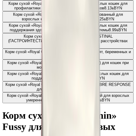
Корм сухой «Royal Canin» Hairball Care для взрослых кошек для
профилактики образования волосяных комочков
8.13
BYN
BYN
Корм сухой «Royal Canin» Indoor 27 сбалансированный для
взрослых кошек, живущих в помещении
6.25
BYN
BYN
Корм сухой «Royal Canin» Urinary Care для взрослых кошек для
поддержания здоровья мочевыделительной системы
8.99
BYN
BYN
Корм сухой «Royal Canin» GASTROINTESTINAL
(ГАСТРОИНТЕСТИНАЛ) для взрослых кошек при расстройствах
пищеварения
10.69
BYN
BYN
Корм сухой «Royal Canin» Mother&Babycat для котят, беременных и
кормящих кошек
7.55
BYN
BYN
Корм сухой «Royal Canin» Urinary s/o (уринари с/о) для кошек при
мочекаменной болезни
10.54
BYN
BYN
Корм сухой «Royal Canin» Renal (Ренал) для взрослых кошек для
поддержания функции почек
11.04
BYN
BYN
Корм сухой «Royal Canin» GASTROINTESTINAL FIBRE RESPONSE
для кошек при запорах
13.95
BYN
BYN
Корм сухой «Royal Canin» Fit 32 сбалансированный для взрослых
умеренно активных кошек от 1 года
6.22
BYN
BYN
Корм сухой «Royal Canin»
Fussy для привередливых