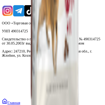
ООО «Торговая сеть «Продмир»
УНП 490314725
Свидетельство о государственной регистрации № 490314725
от 30.05.2003г выдано Гомельским облисполкомом
Адрес: 247210, Республика Беларусь, Гомельская обл., г.
Жлобин, ул. Козлова 2-А
Главная