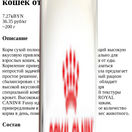
кошек от 1 года
7.27
BYN
BYN
36.35 руб/кг
~200 г
Описание
Корм сухой полнорационный для кошек, имеющий высокую
вкусовую привлекательность разработан специально для
взрослых кошек, которые склонны отказываться от еды.
Кормление привередливых питомцев может оказаться
непростой задачей, но наша эффективная формула предлагает
простое решение. Этот специально разработанный рацион
сбалансирован с точки зрения питательности и обладает
высокой вкусовой привлекательностью благодаря
специальной комбинации ароматов и хрустящей текстуры
крокет. Высококалорийный и богатый белком, ROYAL
CANIN® Fussy идеально подходит взрослым кошкам,
привередливым в еде или съедающим небольшое количество
корма в день, помогая поддерживать здоровый вес животного.
Состав