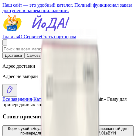
Наш сайт — это удобный каталог. Полный функционал заказа
доступен в нашем приложении.
Главная
О Сервисе
Стать партнером
Доставка
Самовывоз
Адрес доставки
Адрес не выбран
Все заведения
›
Каталог
›
Корм сухой «Royal Canin» Fussy для
привередливых кошек от 1 года
Стоит присмотреться
Корм сухой «Royal Canin» Savour Exigent сбалансированный для
привередливых взрослых кошек от 1 года
7.01
BYN
BYN