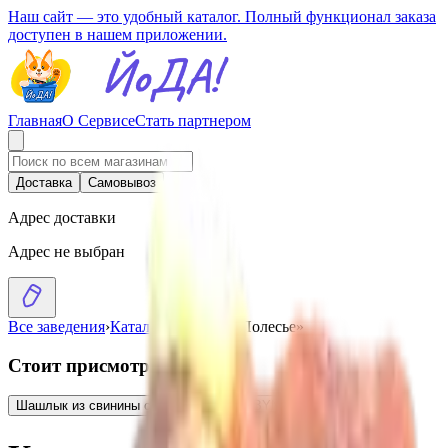
Наш сайт — это удобный каталог. Полный функционал заказа
доступен в нашем приложении.
Главная
О Сервисе
Стать партнером
Доставка
Самовывоз
Адрес доставки
Адрес не выбран
Все заведения
›
Каталог
›
Котлеты «Полесье»
Стоит присмотреться
Шашлык из свинины с майонезом
9.95
BYN
BYN