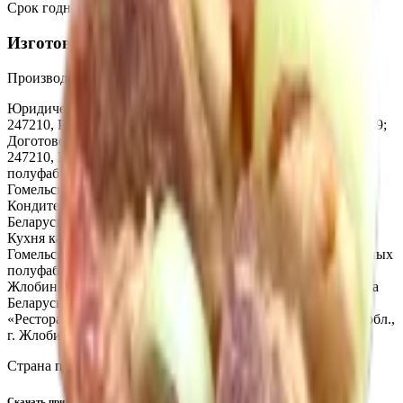
Срок годности
:
12 часов +2 +6 t С
Изготовитель
Производитель:
ООО «Торговая сеть «Продмир»
Юридический адрес:
Кондитерский цех «Три желания»,
247210, Республика Беларусь, г. Жлобин, ул. Шоссейная, 109;
Доготовочный кондитерский цех «Мир продуктов №4»
247210, Республика Беларусь, ул. К.Маркса, 2г; Цех мясных
полуфабрикатов ТРЦ «3 Желания» Республика Беларусь,
Гомельская обл., г. Жлобин, ул. Шоссейная, 109;
Кондитерский цех ТРЦ «3 Желания», 247210, Республика
Беларусь. Гомельская обл., г. Жлобин, ул. Шоссейная, 109;
Кухня кафе-бистро «3 минуты», Республика Беларусь,
Гомельская обл., г. Жлобин, ул. Шоссейная, 109; Цех овощных
полуфабрикатов, Республика Беларусь, Гомельская обл., г.
Жлобин, ул. Шоссейная, 109; Кухня «Кафе ХЗ», Республика
Беларусь, Гомельская обл., г. Жлобин, мкр.18, д. 6А; Кухня
«Ресторан R&B Crash», Республика Беларусь, Гомельская обл.,
г. Жлобин, ул. Шоссейная, 109А
Страна производства:
Республика Беларусь
Скачать приложение