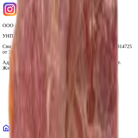
ООО «Торговая сеть «Продмир»
УНП 490314725
Свидетельство о государственной регистрации № 490314725
от 30.05.2003г выдано Гомельским облисполкомом
Адрес: 247210, Республика Беларусь, Гомельская обл., г.
Жлобин, ул. Козлова 2-А
Главная