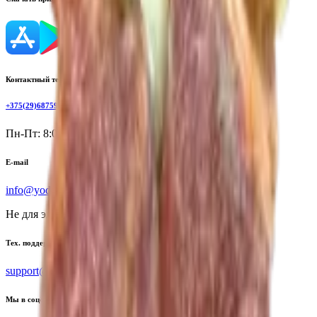
Контактный телефон
+375(29)6875999
Пн-Пт: 8:00 - 17:00
E-mail
info@yoda.by
Не для электронных обращений
Тех. поддержка
support@yoda.by
Мы в соцсетях