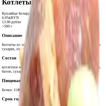
Котлеты «Полесье»
Купляйце Беларускае
6.95
BYN
BYN
13.90 руб/кг
~500 г
Описание
Котлеты из мяса свинины с добавление ароматных специй в
сухарях, охлажденные.
Состав
котлетное мясо свиное, мясная мякоть свиная ,лук репчатый,
батон, сухари панировочные, чеснок свежий, соль, перец.
Пищевая ценность на 100г
Белки
:
11
Жиры
:
24
Углеводы
:
21
Калории
:
340
Срок годности