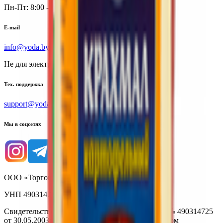
Пн-Пт: 8:00 - 17:00
E-mail
info@yoda.by
Не для электронных обращений
Тех. поддержка
support@yoda.by
Мы в соцсетях
ООО «Торговая сеть «Продмир»
УНП 490314725
Свидетельство о государственной регистрации № 490314725
от 30.05.2003г выдано Гомельским облисполкомом