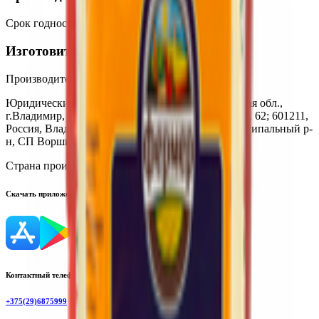
Срок годности
:
24 месяца
Изготовитель
Производитель:
ООО «Гарнец»
Юридический адрес:
600901, Россия, Владимирская обл.,
г.Владимир, мкр. Юрьевец, Строительный пр-д, д. 62; 601211,
Россия, Владимирская область, Собинский муниципальный р-
н, СП Воршинское, территория Гарнец, д. 1
Страна производства:
Россия
Скачать приложение
Контактный телефон
+375(29)6875999