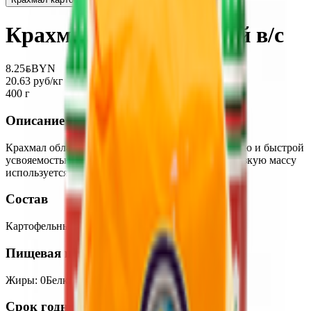
Крахмал картофельный в/с
8.25
BYN
BYN
20.63 руб/кг
400 г
Описание
Крахмал обладает высокой питательной ценностью и быстрой
усвояемостью, а его способность образовывать вязкую массу
используется для приготовления соусов и киселей
Состав
Картофельный крахмал без глютена
Пищевая ценность на 100г
Жиры
:
0
Белки
:
0
Калории
:
310
Углеводы
:
78
Срок годности