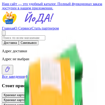
Наш сайт — это удобный каталог. Полный функционал заказа
доступен в нашем приложении.
Главная
О Сервисе
Стать партнером
Доставка
Самовывоз
Адрес доставки
Адрес не выбран
Все заведения
›
Каталог
›
Крахмал картофельный в/с
Стоит присмотреться
Крахмал картофельный в/с
3.10
BYN
BYN
Крахмал картофельный «Эколайн»
5.14
BYN
BYN
Крахмал картофельный «Фермер» в/с
3.33
BYN
BYN