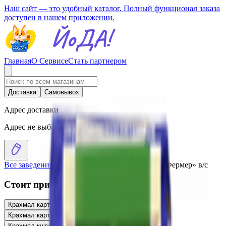
Наш сайт — это удобный каталог. Полный функционал заказа
доступен в нашем приложении.
Главная
О Сервисе
Стать партнером
Доставка
Самовывоз
Адрес доставки
Адрес не выбран
Все заведения
›
Каталог
›
Крахмал кукурузный «Фермер» в/с
Стоит присмотреться
Крахмал картофельный «Фермер» в/с
3.04
BYN
BYN
Крахмал картофельный в/с
8.47
BYN
BYN
Крахмал кукурузный «Сила природы»
2.63
BYN
BYN