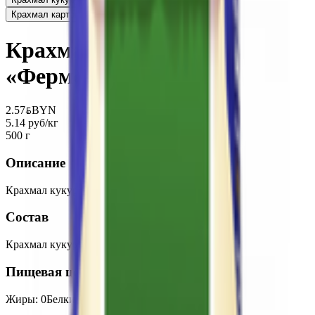
Крахмал картофельный «Эколайн»
5.14
BYN
BYN
Крахмал кукурузный
«Фермер» в/с
2.57
BYN
BYN
5.14 руб/кг
500 г
Описание
Крахмал кукурузный высшего сорта.
Состав
Крахмал кукурузный, диоксид серы.
Пищевая ценность на 100г
Жиры
:
0
Белки
:
0
Калории
:
340
Углеводы
:
85