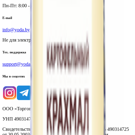
Пн-Пт: 8:00 - 17:00
E-mail
info@yoda.by
Не для электронных обращений
Тех. поддержка
support@yoda.by
Мы в соцсетях
ООО «Торговая сеть «Продмир»
УНП 490314725
Свидетельство о государственной регистрации № 490314725
от 30.05.2003г выдано Гомельским облисполкомом