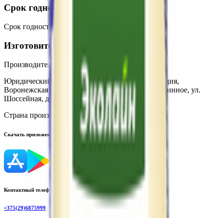
Срок годности
Срок годности
:
2 года
Изготовитель
Производитель:
ООО СП «Дон»
Юридический адрес:
396034, Российская Федерация,
Воронежская обл., Рамонский р-н, с. Новоживотинное, ул.
Шоссейная, д. 14А
Страна производства:
Россия
Скачать приложение
Контактный телефон
+375(29)6875999