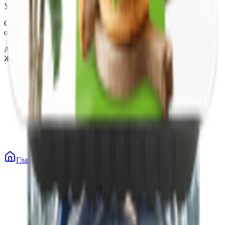
УНП 490314725
Свидетельство о государственной регистрации № 490314725
от 30.05.2003г выдано Гомельским облисполкомом
Адрес: 247210, Республика Беларусь, Гомельская обл., г.
Жлобин, ул. Козлова 2-А
Главная