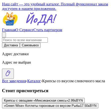
Наш сайт — это удобный каталог. Полный функционал заказа
доступен в нашем приложении.
Главная
О Сервисе
Стать партнером
Доставка
Самовывоз
Адрес доставки
Адрес не выбран
Все заведения
›
Каталог
›
Крипсы со вкусом сливочного масла
Стоит присмотреться
Крипсы с овощами «Мексиканская смесь»
2.99
BYN
BYN
«Green Wise» Котлеты гороховые со вкусом Рыбы
17.50
BYN
BYN