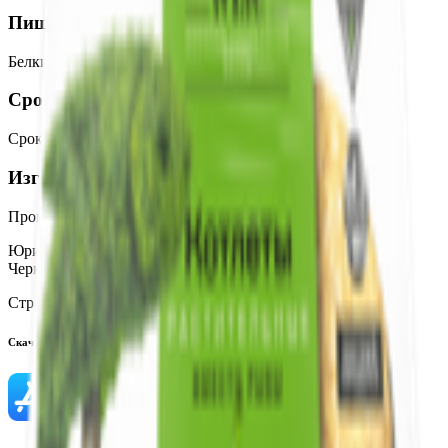
Пищевая ценность на 100г
Белки
:
1.5
Жиры
:
1
Углеводы
:
85
Калории
:
356
Срок годности
Срок годности
:
12 месяцев
Изготовитель
Производитель:
ООО «Макарон-Сервис»
Юридический адрес:
107553, г. Москва, ул. Большая
Черкизовская, д. 30А, стр. 1, офис 301.
Страна производства:
Россия
Скачать приложение