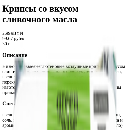
Крипсы со вкусом
сливочного масла
2.99
BYN
BYN
99.67 руб/кг
30 г
Описание
Низкобелковые/безглютеновые воздушные крипсы со вкусом
сливочного масла - чипсы на основе кукурузного крахмала,
гречневой муки, риса, глюкозы, соли для волшебного
перекуса! Это вспученный низкобелковый продукт,
изготовленный из крахмала с добавлением риса. А вкус им
придают различные вкусоароматические добавки.
Состав
гречневая мука, кукурузный крахмал, рис, мальтодекстрин,
соль, глюкоза, сухая молочная сыворотка, усилитель вкуса и
аромата (Е 627), ароматизаторы пищевые (сливочное масло).