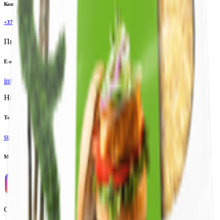
Контактный телефон
+375(29)6875999
Пн-Пт: 8:00 - 17:00
E-mail
info@yoda.by
Не для электронных обращений
Тех. поддержка
support@yoda.by
Мы в соцсетях
ООО «Торговая сеть «Продмир»