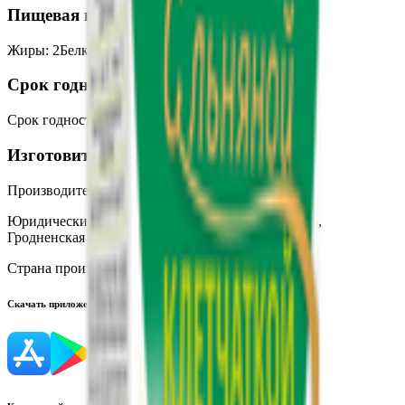
Пищевая ценность на 100г
Жиры
:
2
Белки
:
9
Калории
:
310
Углеводы
:
64.0
Срок годности
Срок годности
:
10 месяцев
Изготовитель
Производитель:
ОАО «Лидапищеконцентраты»
Юридический адрес:
231300, Республика Беларусь,
Гродненская обл., г. Лида, ул. Тавлая, 11
Страна производства:
Республика Беларусь
Скачать приложение