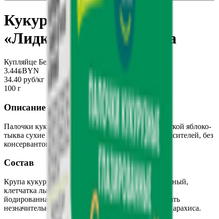
Кукурузные палочки
«Лидкон» яблоко-тыква
Купляйце Беларускае
3.44
BYN
BYN
34.40 руб/кг
100 г
Описание
Палочки кукурузные «Лидкон» с льняной клетчаткой яблоко-
тыква сухие завтраки, без ароматизаторов, без красителей, без
консервантов
Состав
Крупа кукурузная, сок концентрированный яблочный,
клетчатка льняная, тыква сушеная порошок, соль
йодированная (соль, йодат калия). Может содержать
незначительное количество молочных продуктов, арахиса.