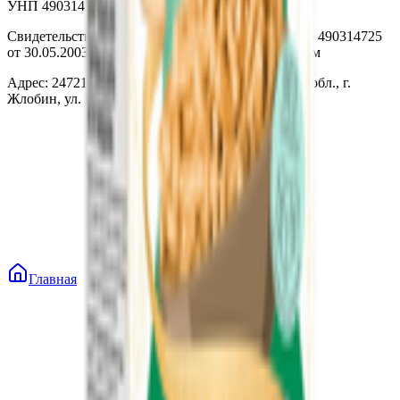
УНП 490314725
Свидетельство о государственной регистрации № 490314725
от 30.05.2003г выдано Гомельским облисполкомом
Адрес: 247210, Республика Беларусь, Гомельская обл., г.
Жлобин, ул. Козлова 2-А
Главная