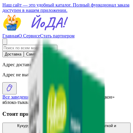
Наш сайт — это удобный каталог. Полный функционал заказа
доступен в нашем приложении.
Главная
О Сервисе
Стать партнером
Доставка
Самовывоз
Адрес доставки
Адрес не выбран
Все заведения
›
Каталог
›
Кукурузные палочки «Лидкон»
яблоко-тыква
Стоит присмотреться
Кукурузные палочки «Лидкон» с льняной клетчаткой и
спирулиной
3.44
BYN
BYN