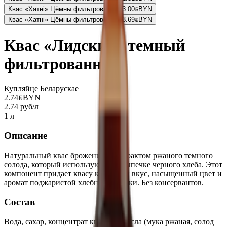
Квас «Хатнi» Цёмны фильтрованный
3.00
BYN
BYN
Квас «Хатнi» Цёмны фильтрованный
3.69
BYN
BYN
Квас «Лидский» темный
фильтрованный
Купляйце Беларускае
2.74
BYN
BYN
2.74 руб/л
1 л
Описание
Натуральный квас брожения с экстрактом ржаного темного
солода, который используют при выпечке черного хлеба. Этот
компонент придает квасу кремовый вкус, насыщенный цвет и
аромат поджаристой хлебной корочки. Без консервантов.
Состав
Вода, сахар, концентрат квасного сусла (мука ржаная, солод