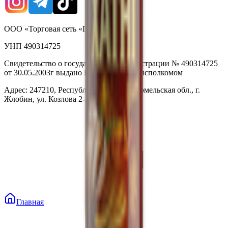
ООО «Торговая сеть «Продмир»
УНП 490314725
Свидетельство о государственной регистрации № 490314725
от 30.05.2003г выдано Гомельским облисполкомом
Адрес: 247210, Республика Беларусь, Гомельская обл., г.
Жлобин, ул. Козлова 2-А
Главная