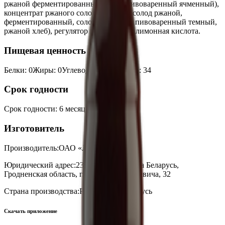
ржаной ферментированный, солод пивоваренный ячменный),
концентрат ржаного солода темный (солод ржаной,
ферментированный, солод ячменный пивоваренный темный,
ржаной хлеб), регулятор кислотности лимонная кислота.
Пищевая ценность на 100г
Белки
:
0
Жиры
:
0
Углеводы
:
8.6
Калории
:
34
Срок годности
Срок годности
:
6 месяцев
Изготовитель
Производитель:
ОАО «Лидское пиво»
Юридический адрес:
231300, Республика Беларусь,
Гродненская область, г. Лида, ул. Мицкевича, 32
Страна производства:
Республика Беларусь
Скачать приложение