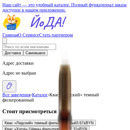
Наш сайт — это удобный каталог. Полный функционал заказа
доступен в нашем приложении.
Главная
О Сервисе
Стать партнером
Доставка
Самовывоз
Адрес доставки
Адрес не выбран
Все заведения
›
Каталог
›
Квас «Лидский» темный
фильтрованный
Стоит присмотреться
Квас «Лидский» темный фильтрованный
3.67
BYN
BYN
Квас «Хатнi» Цёмны фильтрованный
2.31
BYN
BYN