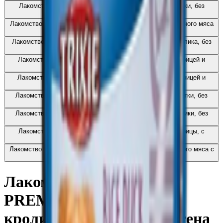
Лакомство «TRIXIE PREMIO» для собак, куриные ножки, без
глютена и сахара
6.54
BYN
BYN
Лакомство «TRIXIE PREMIO» для собак, косточки из утиного мяса
с рисом, без глютена и сахара
5.41
BYN
BYN
Лакомство «TRIXIE PREMIO» для собак, палочки из кролика, без
глютена и сахара
6.15
BYN
BYN
Лакомство «TRIXIE PREMIO» для собак, кусочки с курицей и
яблоком, без глютена и сахара
8.00
BYN
BYN
Лакомство «TRIXIE PREMIO» для собак, полоски с курицей и
рыбой,без глютена и сахара
5.33
BYN
BYN
Лакомство «TRIXIE PREMIO» для собак, куриные монетки, без
глютена
6.85
BYN
BYN
Лакомство «TRIXIE PREMIO» для собак, куриные ломтики, без
глютена и сахара
7.60
BYN
BYN
Лакомство «TRIXIE PREMIO» для собак,шарики из курицы, с
рисом
4.86
BYN
BYN
Лакомство «TRIXIE PREMIO» для собак, шарики из утиного мяса с
рисом
4.86
BYN
BYN
Лакомство «TRIXIE
PREMIO» для собак,
кроличьи ушки, без глютена