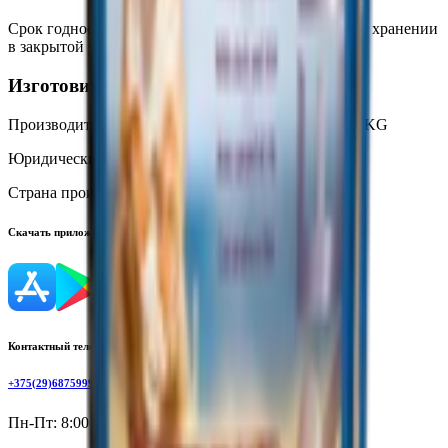
Срок годности
:
18 месяцев с даты изготовления при хранении
в закрытой упаковке
Изготовитель
Производитель:
TRIXIE Heimtierbedarf GmbH & Co. KG
Юридический адрес:
Industriestraße 32, 24963 Tarp
Страна производства:
Германия
Скачать приложение
Контактный телефон
+375(29)6875999
Пн-Пт: 8:00 - 17:00