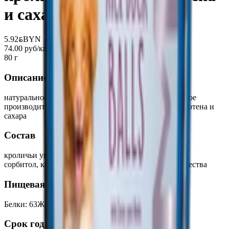
и сахара
5.92
BYN
BYN
74.00 руб/кг
80 г
Описание
натуральное жевательное угощение для собак, которое
производится из кроличьих ушей без добавления глютена и
сахара
Состав
кроличьи уши (45%), куриное мясо (43%), глицерин,
сорбитол, картофельный крахмал, минеральные вещества
Пищевая ценность на 100г
Белки
:
63
Жиры
:
2
Углеводы
:
0
Калории
:
137
Срок годности