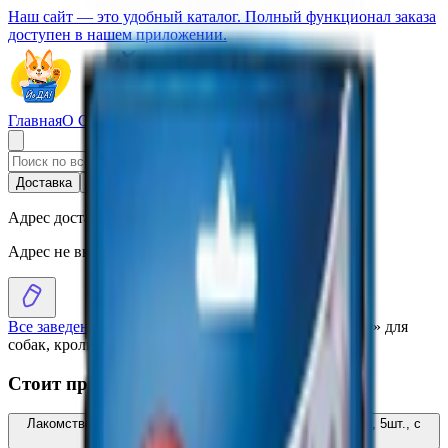
Наш сайт — это удобный каталог. Полный функционал заказа
доступен в нашем приложении.
Главная
О Сервисе
Стать партнером
Доставка
Самовывоз
Адрес доставки
Адрес не выбран
Все заведения
›
Каталог
›
Лакомство «TRIXIE PREMIO» для
собак, кроличьи ушки, без глютена и сахара
Стоит присмотреться
Лакомство «TRIXIE PREMIO» для собак, куриные ножки, 5шт., с
витамином С, без глютена и сахара
6.54
BYN
BYN