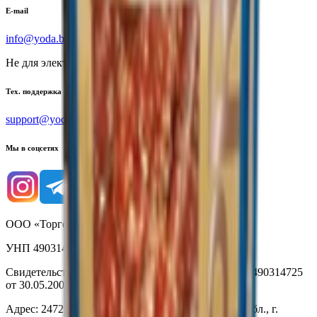
E-mail
info@yoda.by
Не для электронных обращений
Тех. поддержка
support@yoda.by
Мы в соцсетях
ООО «Торговая сеть «Продмир»
УНП 490314725
Свидетельство о государственной регистрации № 490314725
от 30.05.2003г выдано Гомельским облисполкомом
Адрес: 247210, Республика Беларусь, Гомельская обл., г.