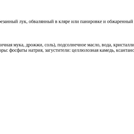
резанный лук, обвалянный в кляре или панировке и обжаренный 
чная мука, дрожжи, соль), подсолнечное масло, вода, кристалл
ры: фосфаты натрия, загустители: целлюлозная камедь, ксантано