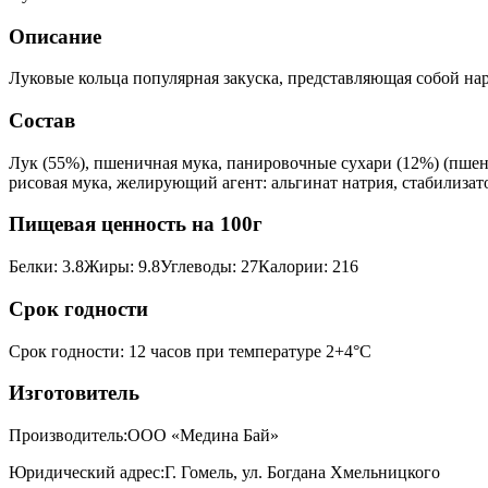
Описание
Луковые кольца популярная закуска, представляющая собой на
Состав
Лук (55%), пшеничная мука, панировочные сухари (12%) (пшени
рисовая мука, желирующий агент: альгинат натрия, стабилизато
Пищевая ценность на 100г
Белки
:
3.8
Жиры
:
9.8
Углеводы
:
27
Калории
:
216
Срок годности
Срок годности
:
12 часов при температуре 2+4°С
Изготовитель
Производитель:
ООО «Медина Бай»
Юридический адрес:
Г. Гомель, ул. Богдана Хмельницкого