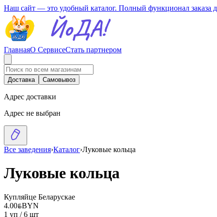
Наш сайт — это удобный каталог. Полный функционал заказа 
Главная
О Сервисе
Стать партнером
Доставка
Самовывоз
Адрес доставки
Адрес не выбран
Все заведения
›
Каталог
›
Луковые кольца
Луковые кольца
Купляйце Беларускае
4.00
BYN
BYN
1 уп / 6 шт