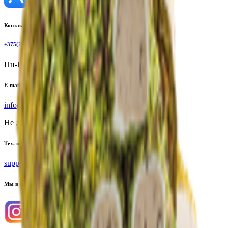
Контактный телефон
+375(29)6875999
Пн-Пт: 8:00 - 17:00
E-mail
info@yoda.by
Не для электронных обращений
Тех. поддержка
support@yoda.by
Мы в соцсетях