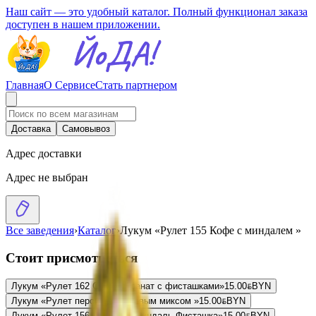
Наш сайт — это удобный каталог. Полный функционал заказа
доступен в нашем приложении.
Главная
О Сервисе
Стать партнером
Доставка
Самовывоз
Адрес доставки
Адрес не выбран
Все заведения
›
Каталог
›
Лукум «Рулет 155 Кофе с миндалем »
Стоит присмотреться
Лукум «Рулет 162 Султан Гранат с фисташками»
15.00
BYN
BYN
Лукум «Рулет персик с ореховым миксом »
15.00
BYN
BYN
Лукум «Рулет 156 Шоколад Миндаль Фисташка»
15.00
BYN
BYN