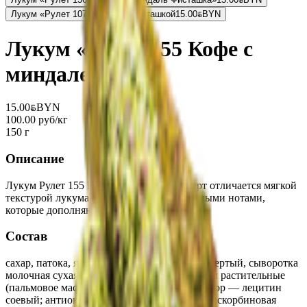
Лукум «Рулет 107» манго с фисташкой
15.00
BYN
BYN
Лукум «Рулет 155 Кофе с
миндалем »
15.00
BYN
BYN
100.00 руб/кг
150 г
Описание
Лукум Рулет 155 Кофе с миндалем - десерт отличается мягкой
текстурой лукума с выраженными кофейными нотами,
которые дополняются хрустящим орехом.
Состав
сахар, патока, ядро миндаля тертое, арахис тертый, сыворотка
молочная сухая, молоко цельное сухое, жиры растительные
(пальмовое масло), какао порошок, эмульгатор — лецитин
соевый; антиокислитель — NovaSOL COF (аскорбиновая