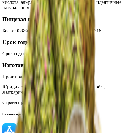
кислота, альфа-токоферол); ароматизаторы — идентичные
натуральным.
Пищевая ценность на 100г
Белки
:
0.8
Жиры
:
0.7
Углеводы
:
79.4
Калории
:
316
Срок годности
Срок годности
:
6 месяца
Изготовитель
Производитель:
ООО «БестФуд»
Юридический адрес:
140080, РФ, Московская обл., г.
Лыткарино, ш. Тураевское, 14 Е.
Страна производства:
Россия
Скачать приложение