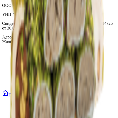
ООО «Торговая сеть «Продмир»
УНП 490314725
Свидетельство о государственной регистрации № 490314725
от 30.05.2003г выдано Гомельским облисполкомом
Адрес: 247210, Республика Беларусь, Гомельская обл., г.
Жлобин, ул. Козлова 2-А
Главная