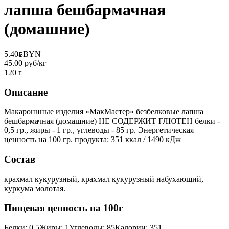
лапша бешбармачная
(домашние)
5.40
BYN
BYN
45.00 руб/кг
120 г
Описание
Макароннные изделия «МакМастер» безбелковые лапша
бешбармачная (домашние) НЕ СОДЕРЖИТ ГЛЮТЕН белки -
0,5 гр., жиры - 1 гр., углеводы - 85 гр. Энергетическая
ценность на 100 гр. продукта: 351 ккал / 1490 кДж
Состав
крахмал кукурузный, крахмал кукурузный набухающий,
куркума молотая.
Пищевая ценность на 100г
Белки
:
0.5
Жиры
:
1
Углеводы
:
85
Калории
:
351