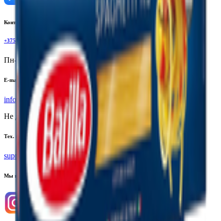
Контактный телефон
+375(29)6875999
Пн-Пт: 8:00 - 17:00
E-mail
info@yoda.by
Не для электронных обращений
Тех. поддержка
support@yoda.by
Мы в соцсетях