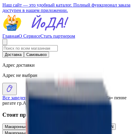
Наш сайт — это удобный каталог. Полный функционал заказа
доступен в нашем приложении.
Главная
О Сервисе
Стать партнером
Доставка
Самовывоз
Адрес доставки
Адрес не выбран
Все заведения
›
Каталог
›
Макаронные изделия «Barilla» пенне
ригате гр.А в/с
Стоит присмотреться
Макаронные изделия «Barilla» фарфалле гр.А в/с
4.75
BYN
BYN
Макаронные изделия «Barilla» спагетти гр.А в/с
4.35
BYN
BYN