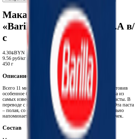
Макаронные изделия
«Barilla» пенне ригате гр.А в/
с
4.30
BYN
BYN
9.56 руб/кг
450 г
Описание
Всего 11 минут, чтобы выразить свои чувства, приготовив
особенное блюдо для тех, кто вам дорог. Пенне – одна из
самых известных и популярных форм итальянской пасты. В
переводе с итальянского «пенне» означает «ручка». Эта паста
– полая, со срезанными уголком краями – действительно
напоминает наконечники старинных чернильных ручек.
Состав