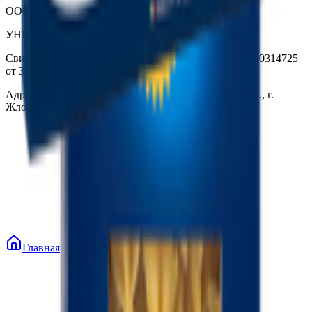
ООО «Торговая сеть «Продмир»
УНП 490314725
Свидетельство о государственной регистрации № 490314725
от 30.05.2003г выдано Гомельским облисполкомом
Адрес: 247210, Республика Беларусь, Гомельская обл., г.
Жлобин, ул. Козлова 2-А
Главная