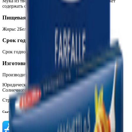
Мука из твердой пшеницы высшего сорта, вода. Может
содержать следы соевых продуктов.
Пищевая ценность на 100г
Жиры
:
2
Белки
:
14
Калории
:
359
Углеводы
:
69.7
Срок годности
Срок годности
:
30 месяцев
Изготовитель
Производитель:
ООО «Барилла Рус»
Юридический адрес:
141503, Россия, Московская область, г.
Солнечногорск, Бутырский тупик, д.1
Страна производства:
Россия
Скачать приложение