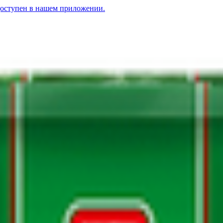
доступен в нашем приложении.
р. А в/с
Makfa» рожки гладкие гр.А в/с
3.06
BYN
BYN
ракушки гр. А в/с