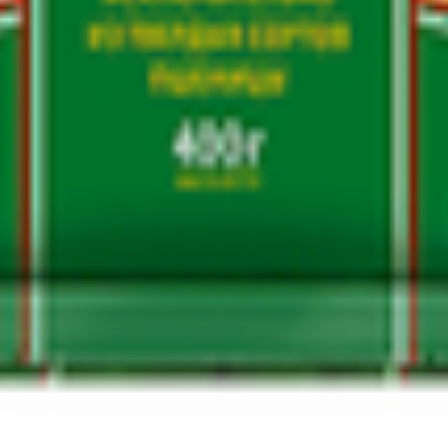
т 30.05.2003г выдано Гомельским облисполкомом
, ул. Козлова 2-А