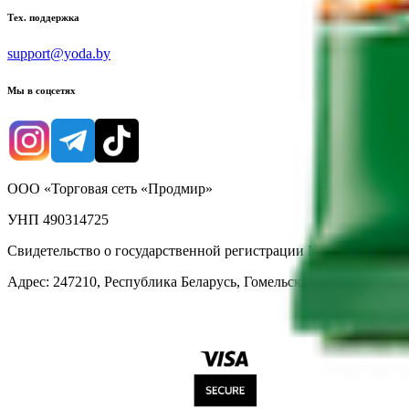
Тех. поддержка
support@yoda.by
Мы в соцсетях
ООО «Торговая сеть «Продмир»
УНП 490314725
Свидетельство о государственной регистрации № 490314725 о
Адрес: 247210, Республика Беларусь, Гомельская обл., г. Жлобин