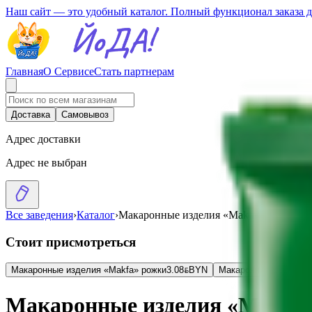
Наш сайт — это удобный каталог. Полный функционал заказа 
Главная
О Сервисе
Стать партнерам
Доставка
Самовывоз
Адрес доставки
Адрес не выбран
Все заведения
›
Каталог
›
Макаронные изделия «Makfa» ракушки г
Стоит присмотреться
Макаронные изделия «Makfa» рожки
3.08
BYN
BYN
Макаронные изделия «
Макаронные изделия «Makfa» 