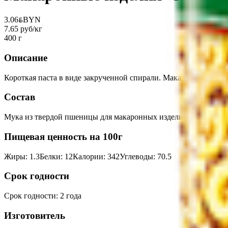
3.06
BYN
BYN
7.65 руб/кг
400 г
Описание
Короткая паста в виде закрученной спирали. Макаронные изде
Состав
Мука из твердой пшеницы для макаронных изделий высшего сор
Пищевая ценность на 100г
Жиры
:
1.3
Белки
:
12
Калории
:
342
Углеводы
:
70.5
Срок годности
Срок годности
:
2 года
Изготовитель