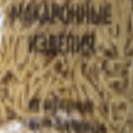
., г. Борисов, ул. Заводская, 4; Филиал "Борисовский мясоком
, Минская обл., г.Борисов, ул.Демина, д. 8