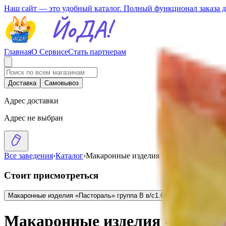
Наш сайт — это удобный каталог. Полный функционал заказа 
Главная
О Сервисе
Стать партнерам
Доставка
Самовывоз
Адрес доставки
Адрес не выбран
Все заведения
›
Каталог
›
Макаронные изделия «Пастораль» паути
Стоит присмотреться
Макаронные изделия «Пастораль» группа В в/с
1.66
BYN
BYN
Макаронные изделия «Пастора