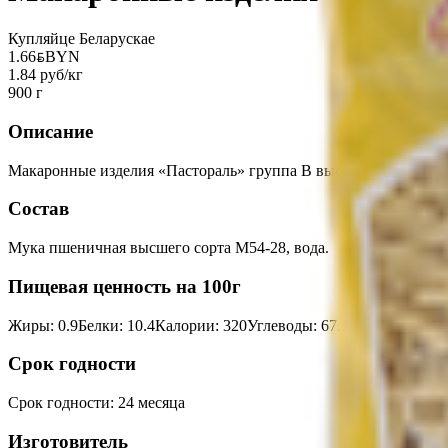
Купляйце Беларускае
1.66
BYN
BYN
1.84 руб/кг
900 г
Описание
Макаронные изделия «Пастораль» группа В высший сорт. Из 
Состав
Мука пшеничная высшего сорта М54-28, вода.
Пищевая ценность на 100г
Жиры
:
0.9
Белки
:
10.4
Калории
:
320
Углеводы
:
67.7
Срок годности
Срок годности
:
24 месяца
Изготовитель