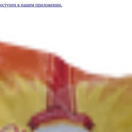
доступен в нашем приложении.
нка гр.В в/с
ль» паутинка гр.В в/с