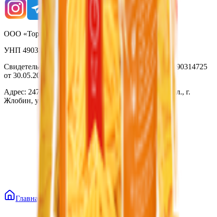
ООО «Торговая сеть «Продмир»
УНП 490314725
Свидетельство о государственной регистрации № 490314725
от 30.05.2003г выдано Гомельским облисполкомом
Адрес: 247210, Республика Беларусь, Гомельская обл., г.
Жлобин, ул. Козлова 2-А
Главная