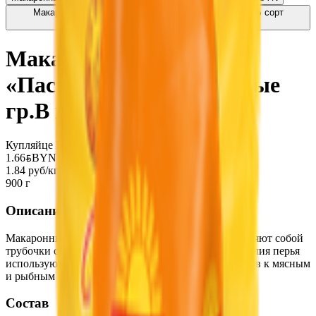
Макаронные изделия «Ligrano» перья рифленые гр.Б сорт
крупка
2.31
BYN
BYN
Макаронные изделия
«Пастораль» перья особые
гр.В в/с
Купляйце Беларускае
1.66
BYN
BYN
1.84 руб/кг
900 г
Описание
Макаронные изделия вытянутой формы, представляют собой
трубочки с скошенными краями. Макаронные изделия перья
используют для приготовления различных гарниров к мясным
и рыбным блюдам.
Состав