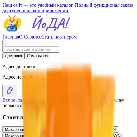
Наш сайт — это удобный каталог. Полный функционал заказа
доступен в нашем приложении.
Главная
О Сервисе
Стать партнером
Доставка
Самовывоз
Адрес доставки
Адрес не выбран
Все заведения
›
Каталог
›
Макаронные изделия «Пастораль»
перья особые гр.В в/с
Стоит присмотреться
Макаронные изделия «Пастораль» рожки гр.В в/с
1.66
BYN
BYN
Макаронные изделия «Пастораль» спагетти гр.В в/с
0.94
BYN
BYN