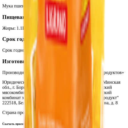
Мука пшеничная в/с М54-28, вода.
Пищевая ценность на 100г
Жиры
:
1.1
Белки
:
10.5
Калории
:
329
Углеводы
:
70.5
Срок годности
Срок годности
:
24 месяца
Изготовитель
Производитель:
УП «Борисовский комбинат хлебопродуктов»
Юридический адрес:
222516, Республика Беларусь, Минская
обл., г. Борисов, ул. Заводская, 4; Филиал "Борисовский
мясокомбинат" Унитарного предприятия "Борисовский
комбинат хлебопродуктов" ОАО "Минскоблхлебопродукт"
222518, Беларусь, Минская обл., г.Борисов, ул.Демина, д. 8
Страна производства:
Республика Беларусь
Скачать приложение