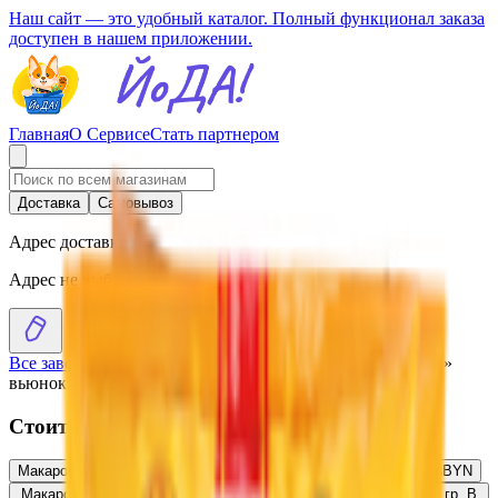
Наш сайт — это удобный каталог. Полный функционал заказа
доступен в нашем приложении.
Главная
О Сервисе
Стать партнером
Доставка
Самовывоз
Адрес доставки
Адрес не выбран
Все заведения
›
Каталог
›
Макаронные изделия «Пастораль»
вьюнок группа В в/с
Стоит присмотреться
Макаронные изделия «Пастораль» перья особые гр.В в/с
1.66
BYN
BYN
Макаронные изделия «Пастораль» лапша широкая волнистая гр. В