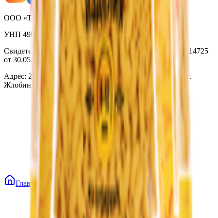
ООО «Торговая сеть «Продмир»
УНП 490314725
Свидетельство о государственной регистрации № 490314725
от 30.05.2003г выдано Гомельским облисполкомом
Адрес: 247210, Республика Беларусь, Гомельская обл., г.
Жлобин, ул. Козлова 2-А
Главная