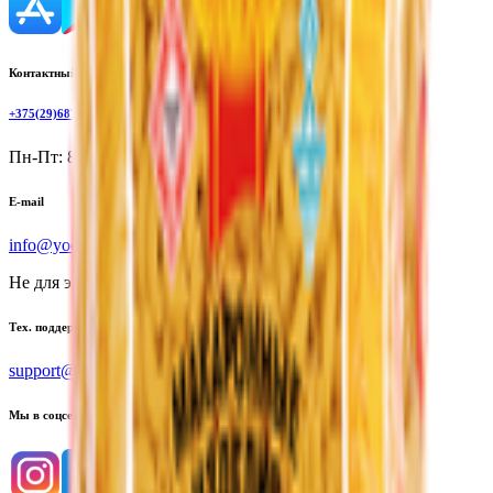
Контактный телефон
+375(29)6875999
Пн-Пт: 8:00 - 17:00
E-mail
info@yoda.by
Не для электронных обращений
Тех. поддержка
support@yoda.by
Мы в соцсетях