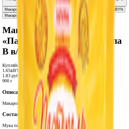
в/с
1.65
BYN
BYN
Макаронные изделия «Пастораль» группа В пружинки в/с
1.66
BYN
BYN
Макаронные изделия «Пастораль» рожки гр.В в/с
1.66
BYN
BYN
Макаронные изделия
«Пастораль» вьюнок группа
В в/с
Купляйце Беларускае
1.65
BYN
BYN
1.83 руб/кг
900 г
Описание
Макаронные изделия группа В высший сорт.
Состав
Мука пшеничная в/с М54-28, вода.