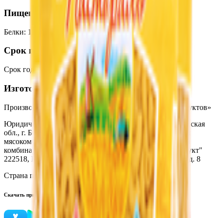
Пищевая ценность на 100г
Белки
:
10.4
Жиры
:
0.9
Углеводы
:
67.7
Калории
:
320
Срок годности
Срок годности
:
24 месяца
Изготовитель
Производитель:
УП «Борисовский комбинат хлебопродуктов»
Юридический адрес:
222516, Республика Беларусь, Минская
обл., г. Борисов, ул. Заводская, 4; Филиал "Борисовский
мясокомбинат" Унитарного предприятия "Борисовский
комбинат хлебопродуктов" ОАО "Минскоблхлебопродукт"
222518, Беларусь, Минская обл., г.Борисов, ул.Демина, д. 8
Страна производства:
Республика Беларусь
Скачать приложение