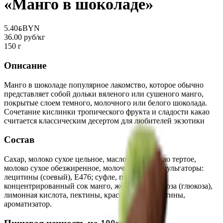
«Манго в шоколаде»
5.40
BYN
BYN
36.00 руб/кг
150 г
Описание
Манго в шоколаде популярное лакомство, которое обычно
представляет собой дольки вяленого или сушеного манго,
покрытые слоем темного, молочного или белого шоколада.
Сочетание кислинки тропического фрукта и сладости какао
считается классическим десертом для любителей экзотики
Состав
Сахар, молоко сухое цельное, масло какао, какао тертое,
молоко сухое обезжиренное, молочный жир, эмульгаторы:
лецитины (соевый), Е476; суфле, пюре манго,
концентрированный сок манго, желтин, декстроза (глюкоза),
лимонная кислота, пектины, краситель — каротины,
ароматизатор.