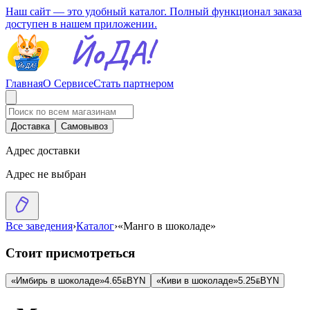
Наш сайт — это удобный каталог. Полный функционал заказа
доступен в нашем приложении.
Главная
О Сервисе
Стать партнером
Доставка
Самовывоз
Адрес доставки
Адрес не выбран
Все заведения
›
Каталог
›
«Манго в шоколаде»
Стоит присмотреться
«Имбирь в шоколаде»
4.65
BYN
BYN
«Киви в шоколаде»
5.25
BYN
BYN