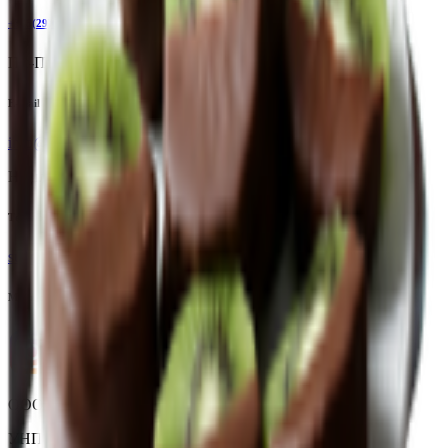
+375(29)6875999
Пн-Пт: 8:00 - 17:00
E-mail
info@yoda.by
Не для электронных обращений
Тех. поддержка
support@yoda.by
Мы в соцсетях
ООО «Торговая сеть «Продмир»
УНП 490314725