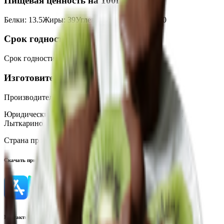
Пищевая ценность на 100г
Белки
:
13.5
Жиры
:
39
Углеводы
:
36
Калории
:
560
Срок годности
Срок годности
:
6 месяцев
Изготовитель
Производитель:
ООО «БестФуд»
Юридический адрес:
140080, РФ, Московская обл., г.
Лыткарино, ш. Тураевское, 14 Е.
Страна производства:
Россия
Скачать приложение
Контактный телефон