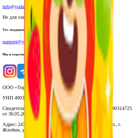
info@yoda.by
Не для электронных обращений
Тех. поддержка
support@yoda.by
Мы в соцсетях
ООО «Торговая сеть «Продмир»
УНП 490314725
Свидетельство о государственной регистрации № 490314725
от 30.05.2003г выдано Гомельским облисполкомом
Адрес: 247210, Республика Беларусь, Гомельская обл., г.
Жлобин, ул. Козлова 2-А