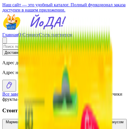
Наш сайт — это удобный каталог. Полный функционал заказа
доступен в нашем приложении.
Главная
О Сервисе
Стать партнером
Доставка
Самовывоз
Адрес доставки
Адрес не выбран
Все заведения
›
Каталог
›
Мармелад «БонПари» космопончики
фрукты-печенья
Стоит присмотреться
Мармелад жевательный «Бон Пари» Страна единорогов со вкусом
фруктов
3.55
BYN
BYN