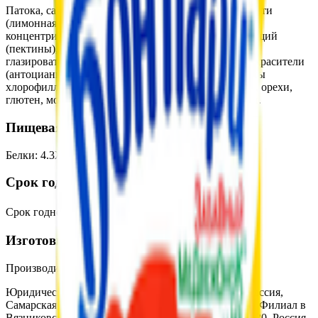
Патока, сахар, вода, желатин, регуляторы кислотности
(лимонная кислота, цитрат натрия 3-замещенный),
концентрированный яблочный сок, агент желирующий
(пектины), масло пальмовое, сироп карамельный,
глазирователь (воск карнаубский), ароматизаторы, красители
(антоцианы, уголь растительный, медные комплексы
хлорофиллинов). Продукт может содержать арахис, орехи,
глютен, молоко, яичный белок, сою и диоксид серы.
Пищевая ценность на 100г
Белки
:
4.3
Жиры
:
0.26
Углеводы
:
76
Калории
:
329
Срок годности
Срок годности
:
При t (18±3) ℃ - 1 год
Изготовитель
Производитель:
ООО «Нестле Россия»
Юридический адрес:
Филиал в г. Самаре, 443091, Россия,
Самарская обл., г. Самара, проспект Кирова, д. 257; Филиал в
Вязниковском районе Владимирской области, 601430, Россия,