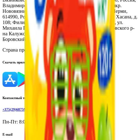
Владимирская обл., Вязниковский р-н, г. Вязники, мкр.
Нововязники, ул. Промышленная, д.1; Филиал в г. Перми,
614990, Россия, Пермский край, г. Пермь. ул. Героев Хасана, д.
108; Филиал в г. Вологде: 160010, Россия, г. Вологда, ул.
Михаила Поповича, д.4а; Филиал в с. Ворсино Боровского р-
на Калужской обл., 249020, Россия, Калужская обл.,
Боровский р-н, с. Ворсино, ул. Лыскина, вл.1
Страна производства:
Россия
Скачать приложение
Контактный телефон
+375(29)6875999
Пн-Пт: 8:00 - 17:00
E-mail