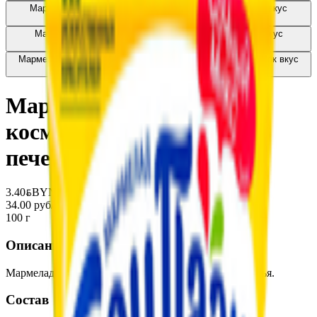
Мармелад жевательный «Бон Пари» Кислые червячки вкус
фруктов
2.87
BYN
BYN
Мармелад жевательный «Бон Пари» Кислые змейки вкус
фруктов
3.40
BYN
BYN
Мармелад жевательный «Бон Пари» Забавный медвежонок вкус
фруктов
3.40
BYN
BYN
Мармелад «БонПари»
космопончики фрукты-
печенья
3.40
BYN
BYN
34.00 руб/кг
100 г
Описание
Мармелад жевательный со вкусами фруктов и печенья.
Состав