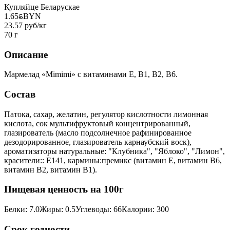
Купляйце Беларускае
1.65
BYN
BYN
23.57 руб/кг
70 г
Описание
Мармелад «Mimimi» с витаминами Е, В1, В2, В6.
Состав
Патока, сахар, желатин, регулятор кислотности лимонная
кислота, сок мультифруктовый концентрированный,
глазирователь (масло подсолнечное рафинированное
дезодорированное, глазирователь карнаубский воск),
ароматизаторы натуральные: "Клубника", "Яблоко", "Лимон",
красители:: Е141, кармины:премикс (витамин Е, витамин В6,
витамин В2, витамин В1).
Пищевая ценность на 100г
Белки
:
7.0
Жиры
:
0.5
Углеводы
:
66
Калории
:
300
Срок годности