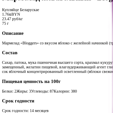
Купляйце Беларускае
1.76
BYN
BYN
23.47 руб/кг
75 г
Описание
Мармелад «Bloggers» со вкусом яблоко с желейной начинкой (т
Состав
Сахар, патока, мука пшеничная высшего сорта, крахмал кукуру
замещенный, желатин пищевой, влагоудерживающий агент глиц
сок яблочный концентрированный осветленный (яблоки свежие),
Пищевая ценность на 100г
Белки
:
2
Жиры
:
3
Углеводы
:
87
Калории
:
380
Срок годности
Срок годности
:
14 месяцев