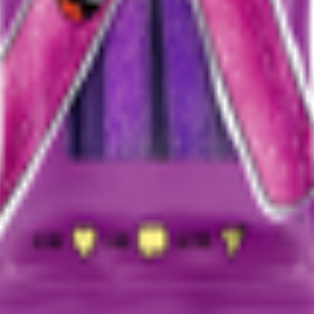
т 30.05.2003г выдано Гомельским облисполкомом
, ул. Козлова 2-А