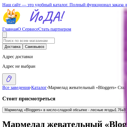
Наш сайт — это удобный каталог. Полный функционал заказа 
Главная
О Сервисе
Стать партнером
Доставка
Самовывоз
Адрес доставки
Адрес не выбран
Все заведения
›
Каталог
›
Мармелад жевательный «Bloggers» Crazy
Стоит присмотреться
Мармелад «Bloggers» в кисло-сладкой обсыпке - лесные ягоды
1.76
BYN
B
Мармелад жевательный «Blogg