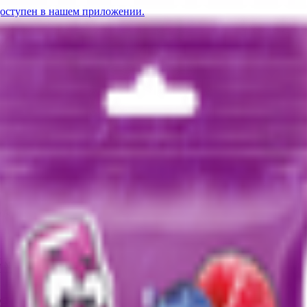
доступен в нашем приложении.
 apple
YN
ers» Crazy apple