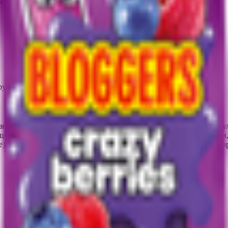
рубочка).
зный, масло пальмовое рафинированное дезодорированное, регул
ерин, эмульгатор лецитин соевый, красители пищевые: кармин,
 пюре из яблок (яблоки свежие, антиокислитель - кислота аско