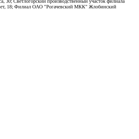
кса, 30; Светлогорский производственный участок филиала
совет, 18; Филиал ОАО "Рогачевский МКК" Жлобинский