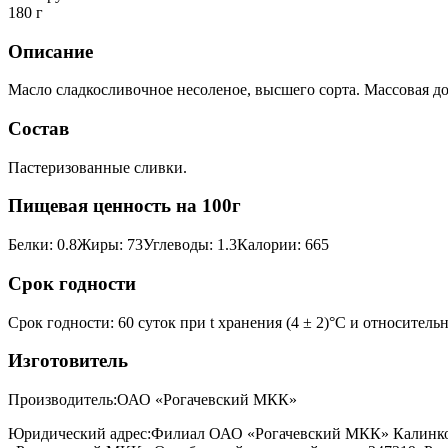
180 г
Описание
Масло сладкосливочное несоленое, высшего сорта. Массовая д
Состав
Пастеризованные сливки.
Пищевая ценность на 100г
Белки
:
0.8
Жиры
:
73
Углеводы
:
1.3
Калории
:
665
Срок годности
Срок годности
:
60 суток при t хранения (4 ± 2)°С и относител
Изготовитель
Производитель:
ОАО «Рогачевский МКК»
Юридический адрес:
Филиал ОАО «Рогачевский МКК» Калинкови