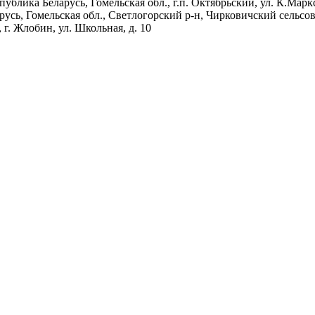
блика Беларусь, Гомельская обл., г.п. Октябрьский, ул. К.Мар
русь, Гомельская обл., Светлогорский р-н, Чирковичский сель
 г. Жлобин, ул. Школьная, д. 10