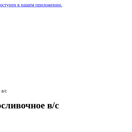
доступен в нашем приложении.
 в/с
сливочное в/с