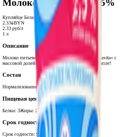
Молоко «Milkavita» 2.5%
Купляйце Беларускае
2.33
BYN
BYN
2.33 руб/л
1 л
Описание
Молоко питьевое ультрапастеризованное «Milkavita» с
массовой долей жира 2,5%. Польза в каждой капле!
Состав
Нормализованное молоко.
Пищевая ценность на 100г
Белки
:
3
Жиры
:
2.5
Углеводы
:
4.7
Калории
:
53
Срок годности
Срок годности
:
9 месяцев