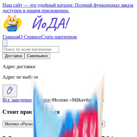
Наш сайт — это удобный каталог. Полный функционал заказа
доступен в нашем приложении.
Главная
О Сервисе
Стать партнером
Доставка
Самовывоз
Адрес доставки
Адрес не выбран
Все заведения
›
Каталог
›
Молоко «Milkavita» 2.5%
Стоит присмотреться
Молоко «Рогачевъ» 2,5% пастеризованное
1.75
BYN
BYN