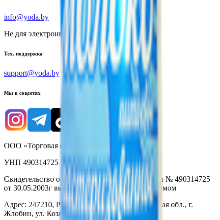
info@yoda.by
Не для электронных обращений
Тех. поддержка
support@yoda.by
Мы в соцсетях
ООО «Торговая сеть «Продмир»
УНП 490314725
Свидетельство о государственной регистрации № 490314725
от 30.05.2003г выдано Гомельским облисполкомом
Адрес: 247210, Республика Беларусь, Гомельская обл., г.
Жлобин, ул. Козлова 2-А