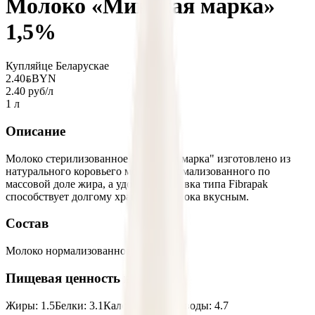
Молоко «Минская марка»
1,5%
Купляйце Беларускае
2.40
BYN
BYN
2.40 руб/л
1 л
Описание
Молоко стерилизованное "Минская марка" изготовлено из
натурального коровьего молока, нормализованного по
массовой доле жира, а удобная упаковка типа Fibrapak
способствует долгому хранению молока вкусным.
Состав
Молоко нормализованное.
Пищевая ценность на 100г
Жиры
:
1.5
Белки
:
3.1
Калории
:
45
Углеводы
:
4.7